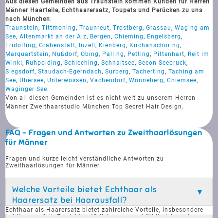
Aus diesen Gemeinden aus Traunstein kommen Kunden für Herren
Männer Haarteile, Echthaarersatz, Toupets und Perücken zu uns
nach München
:
Traunstein
,
Tittmoning
,
Traunreut
,
Trostberg
,
Grassau
,
Waging am
See
,
Altenmarkt an der Alz
,
Bergen
,
Chieming
,
Engelsberg
,
Fridolfing
,
Grabenstätt
,
Inzell
,
Kienberg
,
Kirchanschöring
,
Marquartstein
,
Nußdorf
,
Obing
,
Palling
,
Petting
,
Pittenhart
,
Reit im
Winkl
,
Ruhpolding
,
Schleching
,
Schnaitsee
,
Seeon-Seebruck
,
Siegsdorf
,
Staudach-Egerndach
,
Surberg
,
Tacherting
,
Taching am
See
,
Übersee
,
Unterwössen
,
Vachendorf
,
Wonneberg
,
Chiemsee
,
Waginger See
.
Von all diesen Gemeinden ist es nicht weit zu unserem Herren
Männer Zweithaarstudio München Top Secret Hair Design.
FAQ - Fragen und Antworten zu Zweithaarlösungen
für Männer
Fragen und kurze leicht verständliche Antworten zu
Zweithaarlösungen für Männer
Welche Vorteile bietet Echthaar als
Haarersatz bei Haarausfall?
Echthaar als Haarersatz bietet zahlreiche Vorteile, insbesondere
bei Haarausfall. Es sieht natürlicher aus und fühlt sich auch so an,