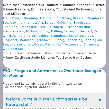
Aus diesen Gemeinden aus Traunstein kommen Kunden für Herren
Männer Haarteile, Echthaarersatz, Toupets und Perücken zu uns
nach München
:
Traunstein
,
Tittmoning
,
Traunreut
,
Trostberg
,
Grassau
,
Waging am
See
,
Altenmarkt an der Alz
,
Bergen
,
Chieming
,
Engelsberg
,
Fridolfing
,
Grabenstätt
,
Inzell
,
Kienberg
,
Kirchanschöring
,
Marquartstein
,
Nußdorf
,
Obing
,
Palling
,
Petting
,
Pittenhart
,
Reit im
Winkl
,
Ruhpolding
,
Schleching
,
Schnaitsee
,
Seeon-Seebruck
,
Siegsdorf
,
Staudach-Egerndach
,
Surberg
,
Tacherting
,
Taching am
See
,
Übersee
,
Unterwössen
,
Vachendorf
,
Wonneberg
,
Chiemsee
,
Waginger See
.
Von all diesen Gemeinden ist es nicht weit zu unserem Herren
Männer Zweithaarstudio München Top Secret Hair Design.
FAQ - Fragen und Antworten zu Zweithaarlösungen
für Männer
Fragen und kurze leicht verständliche Antworten zu
Zweithaarlösungen für Männer
Welche Vorteile bieten Echthaarteile bei
Haarausfall?