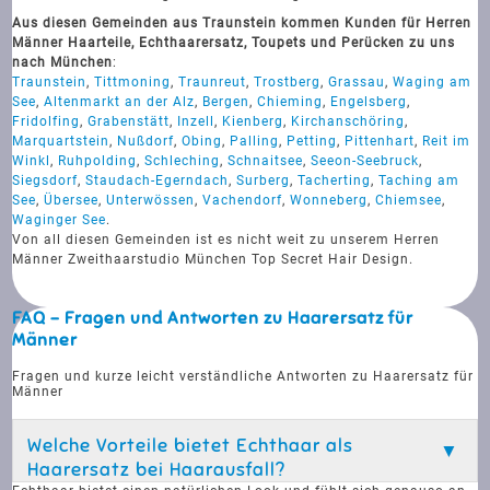
Aus diesen Gemeinden aus Traunstein kommen Kunden für Herren
Männer Haarteile, Echthaarersatz, Toupets und Perücken zu uns
nach München
:
Traunstein
,
Tittmoning
,
Traunreut
,
Trostberg
,
Grassau
,
Waging am
See
,
Altenmarkt an der Alz
,
Bergen
,
Chieming
,
Engelsberg
,
Fridolfing
,
Grabenstätt
,
Inzell
,
Kienberg
,
Kirchanschöring
,
Marquartstein
,
Nußdorf
,
Obing
,
Palling
,
Petting
,
Pittenhart
,
Reit im
Winkl
,
Ruhpolding
,
Schleching
,
Schnaitsee
,
Seeon-Seebruck
,
Siegsdorf
,
Staudach-Egerndach
,
Surberg
,
Tacherting
,
Taching am
See
,
Übersee
,
Unterwössen
,
Vachendorf
,
Wonneberg
,
Chiemsee
,
Waginger See
.
Von all diesen Gemeinden ist es nicht weit zu unserem Herren
Männer Zweithaarstudio München Top Secret Hair Design.
FAQ - Fragen und Antworten zu Haarersatz für
Männer
Fragen und kurze leicht verständliche Antworten zu Haarersatz für
Männer
Welche Vorteile bietet Echthaar als
Haarersatz bei Haarausfall?