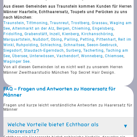
Aus diesen Gemeinden aus Traunstein kommen Kunden für Herren
Männer Haarteile, Echthaarersatz, Toupets und Perücken zu uns
nach München
:
Traunstein
,
Tittmoning
,
Traunreut
,
Trostberg
,
Grassau
,
Waging am
See
,
Altenmarkt an der Alz
,
Bergen
,
Chieming
,
Engelsberg
,
Fridolfing
,
Grabenstätt
,
Inzell
,
Kienberg
,
Kirchanschöring
,
Marquartstein
,
Nußdorf
,
Obing
,
Palling
,
Petting
,
Pittenhart
,
Reit im
Winkl
,
Ruhpolding
,
Schleching
,
Schnaitsee
,
Seeon-Seebruck
,
Siegsdorf
,
Staudach-Egerndach
,
Surberg
,
Tacherting
,
Taching am
See
,
Übersee
,
Unterwössen
,
Vachendorf
,
Wonneberg
,
Chiemsee
,
Waginger See
.
Von all diesen Gemeinden ist es nicht weit zu unserem Herren
Männer Zweithaarstudio München Top Secret Hair Design.
FAQ - Fragen und Antworten zu Haarersatz für
Männer
Fragen und kurze leicht verständliche Antworten zu Haarersatz für
Männer
Welche Vorteile bietet Echthaar als
Haarersatz?