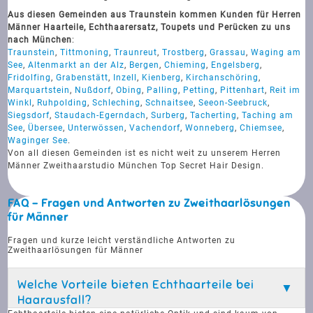
Aus diesen Gemeinden aus Traunstein kommen Kunden für Herren
Männer Haarteile, Echthaarersatz, Toupets und Perücken zu uns
nach München
:
Traunstein
,
Tittmoning
,
Traunreut
,
Trostberg
,
Grassau
,
Waging am
See
,
Altenmarkt an der Alz
,
Bergen
,
Chieming
,
Engelsberg
,
Fridolfing
,
Grabenstätt
,
Inzell
,
Kienberg
,
Kirchanschöring
,
Marquartstein
,
Nußdorf
,
Obing
,
Palling
,
Petting
,
Pittenhart
,
Reit im
Winkl
,
Ruhpolding
,
Schleching
,
Schnaitsee
,
Seeon-Seebruck
,
Siegsdorf
,
Staudach-Egerndach
,
Surberg
,
Tacherting
,
Taching am
See
,
Übersee
,
Unterwössen
,
Vachendorf
,
Wonneberg
,
Chiemsee
,
Waginger See
.
Von all diesen Gemeinden ist es nicht weit zu unserem Herren
Männer Zweithaarstudio München Top Secret Hair Design.
FAQ - Fragen und Antworten zu Zweithaarlösungen
für Männer
Fragen und kurze leicht verständliche Antworten zu
Zweithaarlösungen für Männer
Welche Vorteile bieten Echthaarteile bei
Haarausfall?