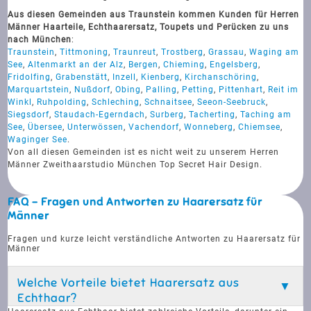
Aus diesen Gemeinden aus Traunstein kommen Kunden für Herren
Männer Haarteile, Echthaarersatz, Toupets und Perücken zu uns
nach München
:
Traunstein
,
Tittmoning
,
Traunreut
,
Trostberg
,
Grassau
,
Waging am
See
,
Altenmarkt an der Alz
,
Bergen
,
Chieming
,
Engelsberg
,
Fridolfing
,
Grabenstätt
,
Inzell
,
Kienberg
,
Kirchanschöring
,
Marquartstein
,
Nußdorf
,
Obing
,
Palling
,
Petting
,
Pittenhart
,
Reit im
Winkl
,
Ruhpolding
,
Schleching
,
Schnaitsee
,
Seeon-Seebruck
,
Siegsdorf
,
Staudach-Egerndach
,
Surberg
,
Tacherting
,
Taching am
See
,
Übersee
,
Unterwössen
,
Vachendorf
,
Wonneberg
,
Chiemsee
,
Waginger See
.
Von all diesen Gemeinden ist es nicht weit zu unserem Herren
Männer Zweithaarstudio München Top Secret Hair Design.
FAQ - Fragen und Antworten zu Haarersatz für
Männer
Fragen und kurze leicht verständliche Antworten zu Haarersatz für
Männer
Welche Vorteile bietet Haarersatz aus
Echthaar?