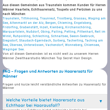
Aus diesen Gemeinden aus Traunstein kommen Kunden für Herren
Männer Haarteile, Echthaarersatz, Toupets und Perücken zu uns
nach München
:
Traunstein
,
Tittmoning
,
Traunreut
,
Trostberg
,
Grassau
,
Waging am
See
,
Altenmarkt an der Alz
,
Bergen
,
Chieming
,
Engelsberg
,
Fridolfing
,
Grabenstätt
,
Inzell
,
Kienberg
,
Kirchanschöring
,
Marquartstein
,
Nußdorf
,
Obing
,
Palling
,
Petting
,
Pittenhart
,
Reit im
Winkl
,
Ruhpolding
,
Schleching
,
Schnaitsee
,
Seeon-Seebruck
,
Siegsdorf
,
Staudach-Egerndach
,
Surberg
,
Tacherting
,
Taching am
See
,
Übersee
,
Unterwössen
,
Vachendorf
,
Wonneberg
,
Chiemsee
,
Waginger See
.
Von all diesen Gemeinden ist es nicht weit zu unserem Herren
Männer Zweithaarstudio München Top Secret Hair Design.
FAQ - Fragen und Antworten zu Haarersatz für
Männer
Fragen und kurze leicht verständliche Antworten zu Haarersatz für
Männer
Welche Vorteile bietet Haarersatz aus
Echthaar bei Haarausfall?