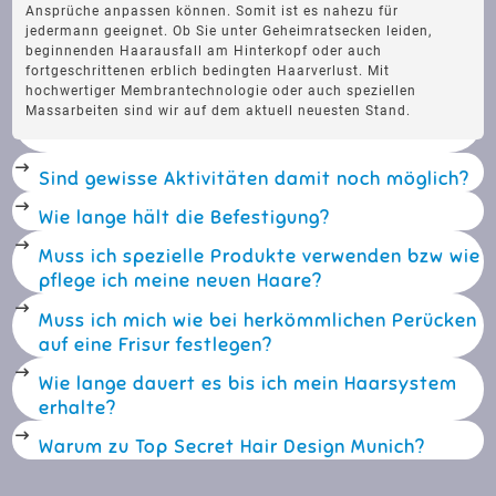
Ansprüche anpassen können. Somit ist es nahezu für
jedermann geeignet. Ob Sie unter Geheimratsecken leiden,
beginnenden Haarausfall am Hinterkopf oder auch
fortgeschrittenen erblich bedingten Haarverlust. Mit
hochwertiger Membrantechnologie oder auch speziellen
Massarbeiten sind wir auf dem aktuell neuesten Stand.
Sind gewisse Aktivitäten damit noch möglich?
Grundsätzlich gilt: Sie können ihren gewohnten Aktivitäten
Wie lange hält die Befestigung?
nach wie vor problemlos nachgehen. Sport, Sauna besuche,
Durchschnittlich 4-6 Wochen. Je nach Hautbeschaffenheit und
tägliches Duschen, dies alles ist durch unser
Muss ich spezielle Produkte verwenden bzw wie
Pflegezustand. Wir bieten Ihnen den Service dies bei uns
Befestigungssystem machbar. Unsere verwendeten Produkte
pflege ich meine neuen Haare?
machen zu lassen. Wenn sie ein geschicktes Händchen haben
sind medizinisch geprüft und haut verträglich. Durch unsere
können Sie dies selbstverständlich auch selber machen. Sie
große Auswahl an flüssigen Klebern bis hin zu Klebestreifen
Natürlich können Sie ihr bewährtes Shampoo/ Stylingprodukte
Muss ich mich wie bei herkömmlichen Perücken
sind bei uns nicht an monatliche Termine gebunden.
können wir Ihre speziellen Bedürfnisse erfüllen.
weiterhin verwenden, jedoch gibt es spezielle Produkte welche
auf eine Frisur festlegen?
das Zweithaar besser pflegen und dadurch auch die
Haarqualität länger erhalten.
Nein. Wir können bei jedem neuen Zuschnitt modernste
Wie lange dauert es bis ich mein Haarsystem
Frisuren umsetzen.. Von der Scheitelfrisur bis zum
erhalte?
Irokesenschnitt ist alles möglich.
Das intensive und ausführliche Beratungsgespräch ist
Warum zu Top Secret Hair Design Munich?
unverbindlich. Es kostet Sie lediglich eine Stunde ihrer Zeit. Ihr
Wir sind ein kleines Geschäft mit großer Philosophie und
Anliegen kann sofort bzw in kürzester Zeit umgesetzt werden.
immer am Puls der Zeit. In unserer familiären Atmosphäre
Ausnahmen gelten nur bei Sonderbestellungen.