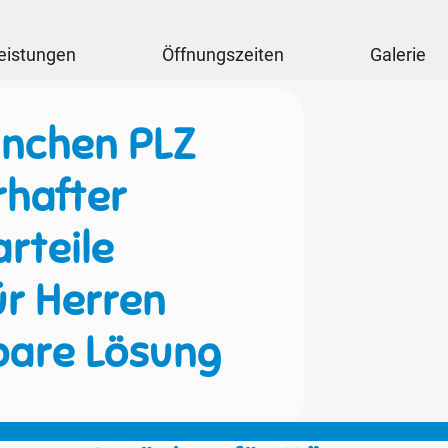
eistungen
Öffnungszeiten
Galerie
ünchen PLZ
hafter
rteile
ür Herren
bare Lösung