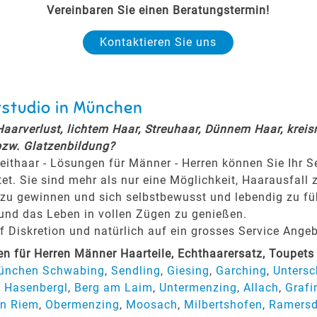
Vereinbaren Sie einen Beratungstermin!
Kontaktieren Sie uns
rstudio in München
 Haarverlust, lichtem Haar, Streuhaar, Dünnem Haar, krei
bzw. Glatzenbildung?
eithaar - Lösungen für Männer - Herren können Sie Ihr 
tet. Sie sind mehr als nur eine Möglichkeit, Haarausfall 
zu gewinnen und sich selbstbewusst und lebendig zu fühl
 und das Leben in vollen Zügen zu genießen.
Diskretion und natürlich auf ein grosses Service Angeb
 für Herren Männer Haarteile, Echthaarersatz, Toupets
ünchen Schwabing
,
Sendling
,
Giesing
,
Garching
,
Untersc
,
Hasenbergl
,
Berg am Laim
,
Untermenzing
,
Allach
,
Grafi
n Riem
,
Obermenzing
,
Moosach
,
Milbertshofen
,
Ramersd