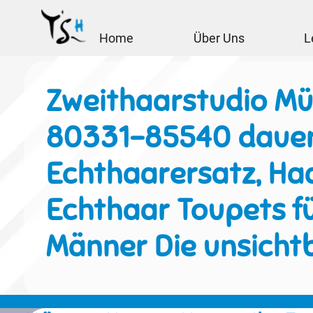
Home
Über Uns
L
Zweithaarstudio M
80331-85540 dauer
Echthaarersatz, Haa
Echthaar Toupets f
Männer Die unsicht