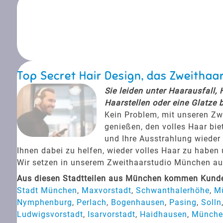
Top Secret Hair Design, das Zweithaa
Sie leiden unter Haarausfall,
Haarstellen oder eine Glatze 
Kein Problem, mit unseren Zw
genießen, den volles Haar bie
und Ihre Ausstrahlung wieder 
Ihnen dabei zu helfen, wieder volles Haar zu haben
Wir setzen in unserem Zweithaarstudio München auf 
Aus diesen Stadtteilen aus München kommen Kunden
Stadt München
,
Maxvorstadt
,
Schwanthalerhöhe
,
M
Nymphenburg
,
Perlach
,
Bogenhausen
,
Pasing
,
Solln
Ludwigsvorstadt
,
Isarvorstadt
,
Haidhausen
,
Münche