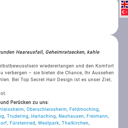
srunden Haarausfall, Geheimratsecken, kahle
Selbstbewusstsein wiedererlangen und den Komfort
zu verbergen – sie bieten die Chance, Ihr Aussehen
en. Bei Top Secret Hair Design ist es unser Ziel,
ot.
 und Perücken zu uns
:
hleissheim
,
Oberschleissheim
,
Feldmoching
,
ng
,
Trudering
,
Harlaching
,
Neuhausen
,
Freimann
,
orf
,
Fürstenried
,
Westpark
,
Thalkirchen
,