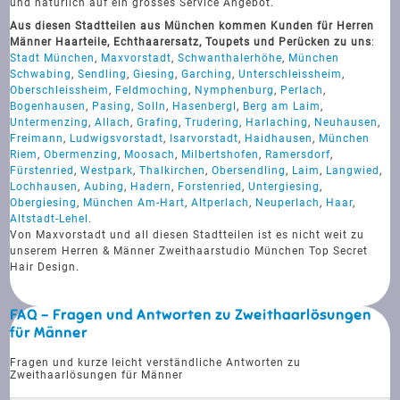
und natürlich auf ein grosses Service Angebot.
Aus diesen Stadtteilen aus München kommen Kunden für Herren
Männer Haarteile, Echthaarersatz, Toupets und Perücken zu uns
:
Stadt München
,
Maxvorstadt
,
Schwanthalerhöhe
,
München
Schwabing
,
Sendling
,
Giesing
,
Garching
,
Unterschleissheim
,
Oberschleissheim
,
Feldmoching
,
Nymphenburg
,
Perlach
,
Bogenhausen
,
Pasing
,
Solln
,
Hasenbergl
,
Berg am Laim
,
Untermenzing
,
Allach
,
Grafing
,
Trudering
,
Harlaching
,
Neuhausen
,
Freimann
,
Ludwigsvorstadt
,
Isarvorstadt
,
Haidhausen
,
München
Riem
,
Obermenzing
,
Moosach
,
Milbertshofen
,
Ramersdorf
,
Fürstenried
,
Westpark
,
Thalkirchen
,
Obersendling
,
Laim
,
Langwied
,
Lochhausen
,
Aubing
,
Hadern
,
Forstenried
,
Untergiesing
,
Obergiesing
,
München Am-Hart
,
Altperlach
,
Neuperlach
,
Haar
,
Altstadt-Lehel
.
Von Maxvorstadt und all diesen Stadtteilen ist es nicht weit zu
unserem Herren & Männer Zweithaarstudio München Top Secret
Hair Design.
FAQ - Fragen und Antworten zu Zweithaarlösungen
für Männer
Fragen und kurze leicht verständliche Antworten zu
Zweithaarlösungen für Männer