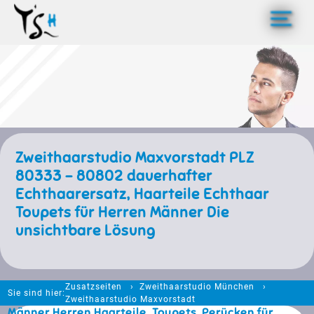
>
Zweithaarstudio Maxvorstadt PLZ
80333 - 80802 dauerhafter
Echthaarersatz, Haarteile Echthaar
Toupets für Herren Männer Die
unsichtbare Lösung
Zusatzseiten
Zweithaarstudio München
Sie sind hier:
Zweithaarstudio Maxvorstadt
Männer Herren Haarteile, Toupets, Perücken für