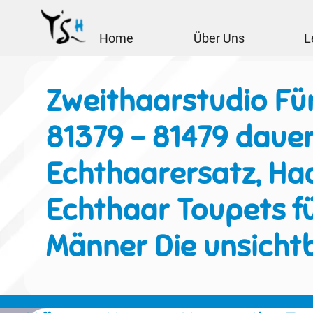
Home
Über Uns
L
Zweithaarstudio Fü
81379 - 81479 daue
Echthaarersatz, Haa
Echthaar Toupets f
Männer Die unsicht