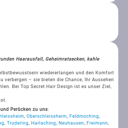
srunden Haarausfall, Geheimratsecken, kahle
Selbstbewusstsein wiedererlangen und den Komfort
zu verbergen – sie bieten die Chance, Ihr Aussehen
en. Bei Top Secret Hair Design ist es unser Ziel,
ot.
 und Perücken zu uns
:
hleissheim
,
Oberschleissheim
,
Feldmoching
,
ng
,
Trudering
,
Harlaching
,
Neuhausen
,
Freimann
,