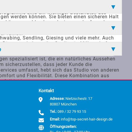
bgestimmt sind. Dazu gehören regelmäßige
se umfassenden Pflegeangebote können Kunden
eprogramme sind ein wichtiger Bestandteil des
ragen werden können. Sie bieten einen sicheren Halt
den können problemlos schwimmen, laufen oder
theit und Vielseitigkeit sind wesentliche
er fühlen.
hwabing, Sendling, Giesing und viele mehr. Auch
Die zentrale Lage des Studios in Milbertshofen
n und um München Zugang zu hochwertigen
?
n spezialisiert ist, die ein natürliches Aussehen
m sicherzustellen, dass jeder Kunde die
rvices umfasst, hebt sich das Studio von anderen
Komfort und Flexibilität. Diese Kombination aus
sfall leiden.
Kontakt
Adresse:
Nietzschestr. 17
80807 München
Tel.:
089 / 32 79 93 15
Email:
info@top-secret-hair-design.de
Öffnungszeiten: