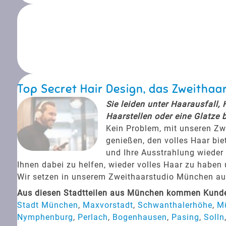
Top Secret Hair Design, das Zweithaar
Sie leiden unter Haarausfall,
Haarstellen oder eine Glatze 
Kein Problem, mit unseren Zw
genießen, den volles Haar bie
und Ihre Ausstrahlung wieder 
Ihnen dabei zu helfen, wieder volles Haar zu haben
Wir setzen in unserem Zweithaarstudio München auf 
Aus diesen Stadtteilen aus München kommen Kunden
Stadt München
,
Maxvorstadt
,
Schwanthalerhöhe
,
M
Nymphenburg
,
Perlach
,
Bogenhausen
,
Pasing
,
Solln