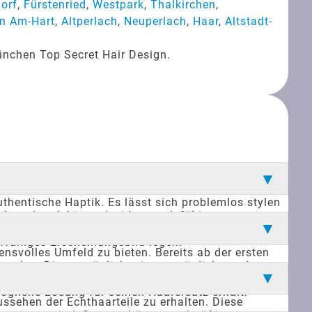
orf
,
Fürstenried
,
Westpark
,
Thalkirchen
,
n Am-Hart
,
Altperlach
,
Neuperlach
,
Haar
,
Altstadt-
ünchen Top Secret Hair Design.
uthentische Haptik. Es lässt sich problemlos stylen
hthaar langlebig und widerstandsfähig, was es zu
 getragen werden, ohne an Halt zu verlieren. Diese
fälliges Erscheinungsbild legen.
svolles Umfeld zu bieten. Bereits ab der ersten
werden. Dies ermöglicht eine persönliche und
re sorgt dafür, dass sich Kunden wohlfühlen und
ögliche Lösung für seinen Haarersatz erhält.
ssehen der Echthaarteile zu erhalten. Diese