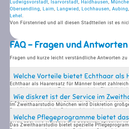
Ludwigsvorstadt
,
Isarvorstadt
,
Haidhausen
,
Münche
Obersendling
,
Laim
,
Langwied
,
Lochhausen
,
Aubing
Lehel
.
Von Fürstenried und all diesen Stadtteilen ist es 
FAQ - Fragen und Antworten
Fragen und kurze leicht verständliche Antworten zu
Welche Vorteile bietet Echthaar als
Echthaar als Haarersatz für Männer bietet zahlreich
und färben, was den Trägern eine hohe Flexibilität 
einer nachhaltigen Lösung bei Haarausfall macht. 
Wie diskret ist der Service im Zwei
Eigenschaften machen Echthaar zu einer beliebten W
Im Zweithaarstudio München wird Diskretion großge
Beratung wird auf die Privatsphäre der Kunden geac
ungestörte Beratung, die individuell auf die Bedür
Welche Pflegeprogramme bietet das 
offen über ihre Wünsche und Bedenken sprechen könn
Das Zweithaarstudio bietet spezielle Pflegeprogram