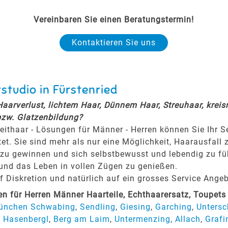
Vereinbaren Sie einen Beratungstermin!
Kontaktieren Sie uns
studio in Fürstenried
 Haarverlust, lichtem Haar, Dünnem Haar, Streuhaar, krei
bzw. Glatzenbildung?
eithaar - Lösungen für Männer - Herren können Sie Ihr 
tet. Sie sind mehr als nur eine Möglichkeit, Haarausfall 
zu gewinnen und sich selbstbewusst und lebendig zu fühl
 und das Leben in vollen Zügen zu genießen.
Diskretion und natürlich auf ein grosses Service Angeb
 für Herren Männer Haarteile, Echthaarersatz, Toupets
ünchen Schwabing
,
Sendling
,
Giesing
,
Garching
,
Untersc
,
Hasenbergl
,
Berg am Laim
,
Untermenzing
,
Allach
,
Grafi