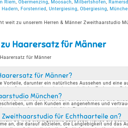
n Riem
,
Obermenzing
,
Moosach
,
Milbertshofen
,
Ramersd
,
Hadern
,
Forstenried
,
Untergiesing
,
Obergiesing
,
Münche
nicht weit zu unserem Herren & Männer Zweithaarstudio M
 zu Haarersatz für Männer
 Haarersatz für Männer
 Haarersatz für Männer?
e Vorteile, darunter ein natürliches Aussehen und eine a
bei der Gestaltung ihres Looks ermöglicht. Zudem ist Ec
Es kann problemlos beim Schwimmen, Sport oder Duschen
thaarstudio München?
ahl für Männer, die Wert auf ein ästhetisches und unauf
schrieben, um den Kunden ein angenehmes und vertrauen
htet, indem fast ausschließlich Einzeltermine vergeben 
fnisse des Kunden abgestimmt ist. Die diskrete Atmosphä
Zweithaarstudio für Echthaarteile an?
en. So wird sichergestellt, dass jeder Kunde die bestm
me an, die darauf abzielen, die Langlebigkeit und das Au