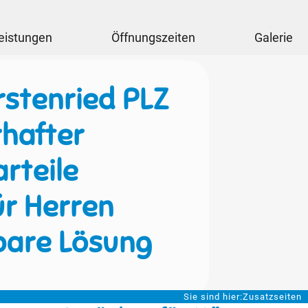
eistungen
Öffnungszeiten
Galerie
rstenried PLZ
rhafter
rteile
ür Herren
bare Lösung
Sie sind hier:
Zusatzseiten