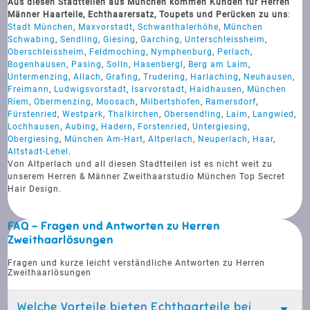
Aus diesen Stadtteilen aus München kommen Kunden für Herren
Männer Haarteile, Echthaarersatz, Toupets und Perücken zu uns
:
Stadt München
,
Maxvorstadt
,
Schwanthalerhöhe
,
München
Schwabing
,
Sendling
,
Giesing
,
Garching
,
Unterschleissheim
,
Oberschleissheim
,
Feldmoching
,
Nymphenburg
,
Perlach
,
Bogenhausen
,
Pasing
,
Solln
,
Hasenbergl
,
Berg am Laim
,
Untermenzing
,
Allach
,
Grafing
,
Trudering
,
Harlaching
,
Neuhausen
,
Freimann
,
Ludwigsvorstadt
,
Isarvorstadt
,
Haidhausen
,
München
Riem
,
Obermenzing
,
Moosach
,
Milbertshofen
,
Ramersdorf
,
Fürstenried
,
Westpark
,
Thalkirchen
,
Obersendling
,
Laim
,
Langwied
,
Lochhausen
,
Aubing
,
Hadern
,
Forstenried
,
Untergiesing
,
Obergiesing
,
München Am-Hart
,
Altperlach
,
Neuperlach
,
Haar
,
Altstadt-Lehel
.
Von Altperlach und all diesen Stadtteilen ist es nicht weit zu
unserem Herren & Männer Zweithaarstudio München Top Secret
Hair Design.
FAQ - Fragen und Antworten zu Herren
Zweithaarlösungen
Fragen und kurze leicht verständliche Antworten zu Herren
Zweithaarlösungen
Welche Vorteile bieten Echthaarteile bei