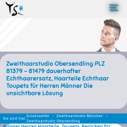
>
Zweithaarstudio Obersendling PLZ
81379 - 81479 dauerhafter
Echthaarersatz, Haarteile Echthaar
Toupets für Herren Männer Die
unsichtbare Lösung
Zusatzseiten
Zweithaarstudio München
Sie sind hier:
Zweithaarstudio Obersendling
Männer Herren Haarteile, Toupets, Perücken für