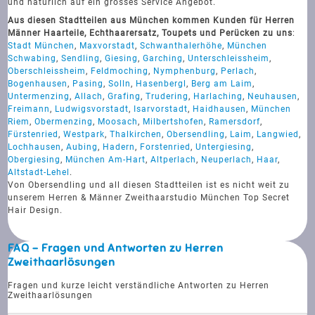
und natürlich auf ein grosses Service Angebot.
Aus diesen Stadtteilen aus München kommen Kunden für Herren
Männer Haarteile, Echthaarersatz, Toupets und Perücken zu uns
:
Stadt München
,
Maxvorstadt
,
Schwanthalerhöhe
,
München
Schwabing
,
Sendling
,
Giesing
,
Garching
,
Unterschleissheim
,
Oberschleissheim
,
Feldmoching
,
Nymphenburg
,
Perlach
,
Bogenhausen
,
Pasing
,
Solln
,
Hasenbergl
,
Berg am Laim
,
Untermenzing
,
Allach
,
Grafing
,
Trudering
,
Harlaching
,
Neuhausen
,
Freimann
,
Ludwigsvorstadt
,
Isarvorstadt
,
Haidhausen
,
München
Riem
,
Obermenzing
,
Moosach
,
Milbertshofen
,
Ramersdorf
,
Fürstenried
,
Westpark
,
Thalkirchen
,
Obersendling
,
Laim
,
Langwied
,
Lochhausen
,
Aubing
,
Hadern
,
Forstenried
,
Untergiesing
,
Obergiesing
,
München Am-Hart
,
Altperlach
,
Neuperlach
,
Haar
,
Altstadt-Lehel
.
Von Obersendling und all diesen Stadtteilen ist es nicht weit zu
unserem Herren & Männer Zweithaarstudio München Top Secret
Hair Design.
FAQ - Fragen und Antworten zu Herren
Zweithaarlösungen
Fragen und kurze leicht verständliche Antworten zu Herren
Zweithaarlösungen