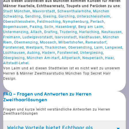
Aus diesen Stadtteilen aus München kommen Kunden für Herren
Männer Haarteile, Echthaarersatz, Toupets und Perücken zu uns
:
Stadt München
,
Maxvorstadt
,
Schwanthalerhöhe
,
München
Schwabing
,
Sendling
,
Giesing
,
Garching
,
Unterschleissheim
,
Oberschleissheim
,
Feldmoching
,
Nymphenburg
,
Perlach
,
Bogenhausen
,
Pasing
,
Solln
,
Hasenbergl
,
Berg am Laim
,
Untermenzing
,
Allach
,
Grafing
,
Trudering
,
Harlaching
,
Neuhausen
,
Freimann
,
Ludwigsvorstadt
,
Isarvorstadt
,
Haidhausen
,
München
Riem
,
Obermenzing
,
Moosach
,
Milbertshofen
,
Ramersdorf
,
Fürstenried
,
Westpark
,
Thalkirchen
,
Obersendling
,
Laim
,
Langwied
,
Lochhausen
,
Aubing
,
Hadern
,
Forstenried
,
Untergiesing
,
Obergiesing
,
München Am-Hart
,
Altperlach
,
Neuperlach
,
Haar
,
Altstadt-Lehel
.
Von Laim und all diesen Stadtteilen ist es nicht weit zu unserem
Herren & Männer Zweithaarstudio München Top Secret Hair
Design.
FAQ - Fragen und Antworten zu Herren
Zweithaarlösungen
Fragen und kurze leicht verständliche Antworten zu Herren
Zweithaarlösungen
Welche Vorteile bietet Echthaar als