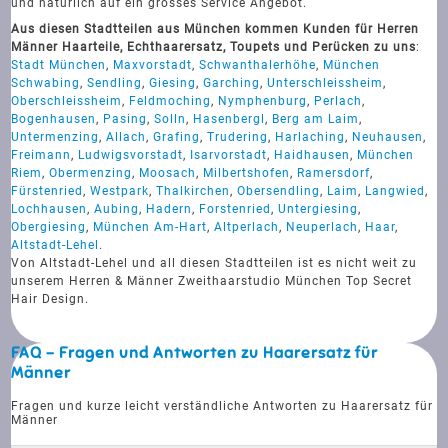
und natürlich auf ein grosses Service Angebot.
Aus diesen Stadtteilen aus München kommen Kunden für Herren
Männer Haarteile, Echthaarersatz, Toupets und Perücken zu uns
:
Stadt München
,
Maxvorstadt
,
Schwanthalerhöhe
,
München
Schwabing
,
Sendling
,
Giesing
,
Garching
,
Unterschleissheim
,
Oberschleissheim
,
Feldmoching
,
Nymphenburg
,
Perlach
,
Bogenhausen
,
Pasing
,
Solln
,
Hasenbergl
,
Berg am Laim
,
Untermenzing
,
Allach
,
Grafing
,
Trudering
,
Harlaching
,
Neuhausen
,
Freimann
,
Ludwigsvorstadt
,
Isarvorstadt
,
Haidhausen
,
München
Riem
,
Obermenzing
,
Moosach
,
Milbertshofen
,
Ramersdorf
,
Fürstenried
,
Westpark
,
Thalkirchen
,
Obersendling
,
Laim
,
Langwied
,
Lochhausen
,
Aubing
,
Hadern
,
Forstenried
,
Untergiesing
,
Obergiesing
,
München Am-Hart
,
Altperlach
,
Neuperlach
,
Haar
,
Altstadt-Lehel
.
Von Altstadt-Lehel und all diesen Stadtteilen ist es nicht weit zu
unserem Herren & Männer Zweithaarstudio München Top Secret
Hair Design.
FAQ - Fragen und Antworten zu Haarersatz für
Männer
Fragen und kurze leicht verständliche Antworten zu Haarersatz für
Männer