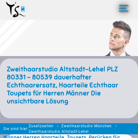
>
Zweithaarstudio Altstadt-Lehel PLZ
80331 - 80539 dauerhafter
Echthaarersatz, Haarteile Echthaar
Toupets für Herren Männer Die
unsichtbare Lösung
Zusatzseiten
Zweithaarstudio München
Sie sind hier:
Zweithaarstudio Altstadt-Lehel
Männer Herren Haarteile, Toupets, Perücken für