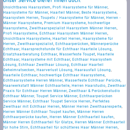
Unser Service bietet ihnen auch:
Unsichtbares Haarsystem
,
Profi Haarsysteme für Männer
,
Haarsysteme für Männer
,
Haarteil Männer
,
Beste Haarsysteme
,
Haarsystem Herren
,
Toupets / Haarsysteme für Männer
,
Herren -
Männer Haarsysteme
,
Premium Haarsysteme
,
hochwertige
Haarsysteme
,
Zweithaarspezialist Haarsystem Männer Herren
,
Profi Haarsysteme
,
Echthaar Haarsystem Männer Herren
,
Unsichtbare Haarsysteme
,
Haarteil Herren
,
Haarsysteme für
Herren
,
Zweithaarspezialist
,
Echthaarperücken
,
Männerperücke
Echthaar
,
Haarsprechstunde für Echthaar Haarteile Lösung
,
Ersatzhaarberatung Echthaar
,
Wasserfeste Toupet
,
Haarteile
Echthaar
,
Haarsysteme mit Echthaar
,
Echthaar Haarsystem
Lösung
,
Echthaar Zweithaar Lösung
,
Echthaar Haarteil
Geheimratsecken
,
Haarverlust Lösung
,
Haarausfall Lösung
,
Haarteile Echthaar
,
hochwertige Echthaar Haarsysteme
,
Echthaarsysteme Herren Männer
,
Wasserfeste Echthaar Perücke
,
Haarwerkstatt Männer Echthaarteile
,
Herren Haarstudio
,
Zweithaar
Praxis für Echthaar Herren Männer
,
Zweithaar & Perückenstudio
Echthaar Männer, Toupet Service Männer
,
Echthaarperücken
Service Männer
,
Echthaar Toupet Service Herren
,
Perfektes
Zweithaar mit Echthaar Herren
,
Männer Herren Zweithaarexperte
,
Herren Männer Echthaar Toupet kaufen
,
Männer Herren
Echthaarperücke kaufen
,
Herren Männer Echthaarteil kaufen
,
Männer Herren Echthaarteil für Glatze
,
Herren Männer Echthaarteil
für hohe Stirn
,
Echthaarteil für schütteres Haar Männer Herren
,