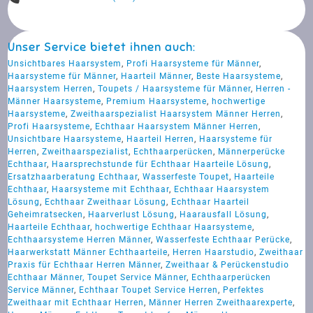
Unser Service bietet ihnen auch:
Unsichtbares Haarsystem
,
Profi Haarsysteme für Männer
,
Haarsysteme für Männer
,
Haarteil Männer
,
Beste Haarsysteme
,
Haarsystem Herren
,
Toupets / Haarsysteme für Männer
,
Herren -
Männer Haarsysteme
,
Premium Haarsysteme
,
hochwertige
Haarsysteme
,
Zweithaarspezialist Haarsystem Männer Herren
,
Profi Haarsysteme
,
Echthaar Haarsystem Männer Herren
,
Unsichtbare Haarsysteme
,
Haarteil Herren
,
Haarsysteme für
Herren
,
Zweithaarspezialist
,
Echthaarperücken
,
Männerperücke
Echthaar
,
Haarsprechstunde für Echthaar Haarteile Lösung
,
Ersatzhaarberatung Echthaar
,
Wasserfeste Toupet
,
Haarteile
Echthaar
,
Haarsysteme mit Echthaar
,
Echthaar Haarsystem
Lösung
,
Echthaar Zweithaar Lösung
,
Echthaar Haarteil
Geheimratsecken
,
Haarverlust Lösung
,
Haarausfall Lösung
,
Haarteile Echthaar
,
hochwertige Echthaar Haarsysteme
,
Echthaarsysteme Herren Männer
,
Wasserfeste Echthaar Perücke
,
Haarwerkstatt Männer Echthaarteile
,
Herren Haarstudio
,
Zweithaar
Praxis für Echthaar Herren Männer
,
Zweithaar & Perückenstudio
Echthaar Männer, Toupet Service Männer
,
Echthaarperücken
Service Männer
,
Echthaar Toupet Service Herren
,
Perfektes
Zweithaar mit Echthaar Herren
,
Männer Herren Zweithaarexperte
,