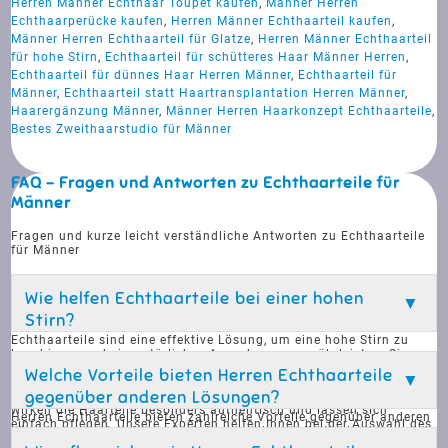
Herren Männer Echthaar Toupet kaufen
,
Männer Herren
Echthaarperücke kaufen
,
Herren Männer Echthaarteil kaufen
,
Männer Herren Echthaarteil für Glatze
,
Herren Männer Echthaarteil
für hohe Stirn
,
Echthaarteil für schütteres Haar Männer Herren
,
Echthaarteil für dünnes Haar Herren Männer
,
Echthaarteil für
Männer
,
Echthaarteil statt Haartransplantation Herren Männer
,
Haarergänzung Männer
,
Männer Herren Haarkonzept Echthaarteile
,
Bestes Zweithaarstudio für Männer
FAQ - Fragen und Antworten zu Echthaarteile für
Männer
Fragen und kurze leicht verständliche Antworten zu Echthaarteile
für Männer
Wie helfen Echthaarteile bei einer hohen
Stirn?
Echthaarteile sind eine effektive Lösung, um eine hohe Stirn zu
kaschieren und ein natürliches Aussehen zu gewährleisten. Sie
sind speziell entwickelt, um sich nahtlos in das bestehende Haar
Welche Vorteile bieten Herren Echthaarteile
zu integrieren und bieten eine diskrete Möglichkeit, das
gegenüber anderen Lösungen?
Selbstvertrauen zu stärken. Durch die Verwendung von Echthaar
wirken die Haarteile besonders authentisch und lassen sich
Herren Echthaarteile bieten zahlreiche Vorteile gegenüber anderen
einfach pflegen. Unsere Experten helfen Ihnen bei der Auswahl des
Lösungen wie Haartransplantationen oder synthetischen
passenden Echthaarteils, das zu Ihrem Lebensstil und Look passt.
Haarteilen. Sie sind sofort einsatzbereit und erfordern keine