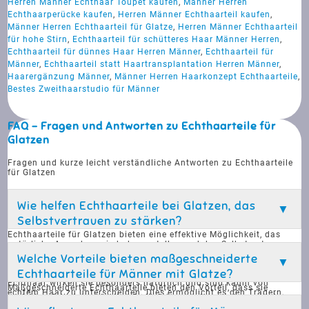
Herren Männer Echthaar Toupet kaufen
,
Männer Herren
Echthaarperücke kaufen
,
Herren Männer Echthaarteil kaufen
,
Männer Herren Echthaarteil für Glatze
,
Herren Männer Echthaarteil
für hohe Stirn
,
Echthaarteil für schütteres Haar Männer Herren
,
Echthaarteil für dünnes Haar Herren Männer
,
Echthaarteil für
Männer
,
Echthaarteil statt Haartransplantation Herren Männer
,
Haarergänzung Männer
,
Männer Herren Haarkonzept Echthaarteile
,
Bestes Zweithaarstudio für Männer
FAQ - Fragen und Antworten zu Echthaarteile für
Glatzen
Fragen und kurze leicht verständliche Antworten zu Echthaarteile
für Glatzen
Wie helfen Echthaarteile bei Glatzen, das
Selbstvertrauen zu stärken?
Echthaarteile für Glatzen bieten eine effektive Möglichkeit, das
natürliche Aussehen wiederherzustellen und das Selbstvertrauen
zu stärken. Sie sind so konzipiert, dass sie nahtlos in das
Welche Vorteile bieten maßgeschneiderte
vorhandene Haar integriert werden und ein diskretes
Echthaarteile für Männer mit Glatze?
Erscheinungsbild bieten. Durch die Verwendung von hochwertigem
Echthaar wirken sie besonders natürlich und sind kaum von
Maßgeschneiderte Echthaarteile bieten den Vorteil, dass sie
echtem Haar zu unterscheiden. Dies ermöglicht es den Trägern,
perfekt auf die individuellen Bedürfnisse und den Lebensstil des
sich in sozialen und beruflichen Situationen sicherer zu fühlen. Die
Trägers abgestimmt sind. Sie passen sich optimal an die