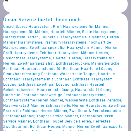
Unser Service bietet ihnen auch:
Unsichtbares Haarsystem
,
Profi Haarsysteme für Männer
,
Haarsysteme für Männer
,
Haarteil Männer
,
Beste Haarsysteme
,
Haarsystem Herren
,
Toupets / Haarsysteme für Männer
,
Herren -
Männer Haarsysteme
,
Premium Haarsysteme
,
hochwertige
Haarsysteme
,
Zweithaarspezialist Haarsystem Männer Herren
,
Profi Haarsysteme
,
Echthaar Haarsystem Männer Herren
,
Unsichtbare Haarsysteme
,
Haarteil Herren
,
Haarsysteme für
Herren
,
Zweithaarspezialist
,
Echthaarperücken
,
Männerperücke
Echthaar
,
Haarsprechstunde für Echthaar Haarteile Lösung
,
Ersatzhaarberatung Echthaar
,
Wasserfeste Toupet
,
Haarteile
Echthaar
,
Haarsysteme mit Echthaar
,
Echthaar Haarsystem
Lösung
,
Echthaar Zweithaar Lösung
,
Echthaar Haarteil
Geheimratsecken
,
Haarverlust Lösung
,
Haarausfall Lösung
,
Haarteile Echthaar
,
hochwertige Echthaar Haarsysteme
,
Echthaarsysteme Herren Männer
,
Wasserfeste Echthaar Perücke
,
Haarwerkstatt Männer Echthaarteile
,
Herren Haarstudio
,
Zweithaar
Praxis für Echthaar Herren Männer
,
Zweithaar & Perückenstudio
Echthaar Männer, Toupet Service Männer
,
Echthaarperücken
Service Männer
,
Echthaar Toupet Service Herren
,
Perfektes
Zweithaar mit Echthaar Herren
,
Männer Herren Zweithaarexperte
,