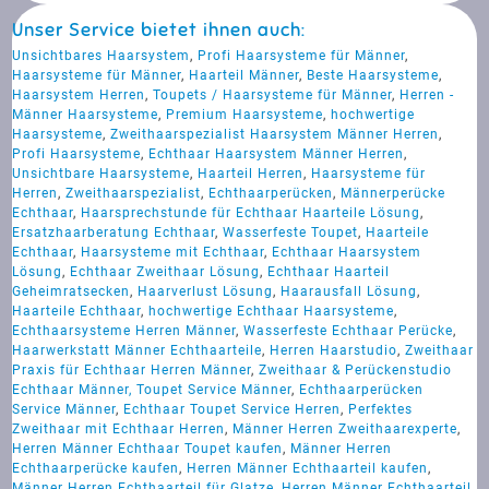
Unser Service bietet ihnen auch:
Unsichtbares Haarsystem
,
Profi Haarsysteme für Männer
,
Haarsysteme für Männer
,
Haarteil Männer
,
Beste Haarsysteme
,
Haarsystem Herren
,
Toupets / Haarsysteme für Männer
,
Herren -
Männer Haarsysteme
,
Premium Haarsysteme
,
hochwertige
Haarsysteme
,
Zweithaarspezialist Haarsystem Männer Herren
,
Profi Haarsysteme
,
Echthaar Haarsystem Männer Herren
,
Unsichtbare Haarsysteme
,
Haarteil Herren
,
Haarsysteme für
Herren
,
Zweithaarspezialist
,
Echthaarperücken
,
Männerperücke
Echthaar
,
Haarsprechstunde für Echthaar Haarteile Lösung
,
Ersatzhaarberatung Echthaar
,
Wasserfeste Toupet
,
Haarteile
Echthaar
,
Haarsysteme mit Echthaar
,
Echthaar Haarsystem
Lösung
,
Echthaar Zweithaar Lösung
,
Echthaar Haarteil
Geheimratsecken
,
Haarverlust Lösung
,
Haarausfall Lösung
,
Haarteile Echthaar
,
hochwertige Echthaar Haarsysteme
,
Echthaarsysteme Herren Männer
,
Wasserfeste Echthaar Perücke
,
Haarwerkstatt Männer Echthaarteile
,
Herren Haarstudio
,
Zweithaar
Praxis für Echthaar Herren Männer
,
Zweithaar & Perückenstudio
Echthaar Männer, Toupet Service Männer
,
Echthaarperücken
Service Männer
,
Echthaar Toupet Service Herren
,
Perfektes
Zweithaar mit Echthaar Herren
,
Männer Herren Zweithaarexperte
,
Herren Männer Echthaar Toupet kaufen
,
Männer Herren
Echthaarperücke kaufen
,
Herren Männer Echthaarteil kaufen
,
Männer Herren Echthaarteil für Glatze
,
Herren Männer Echthaarteil