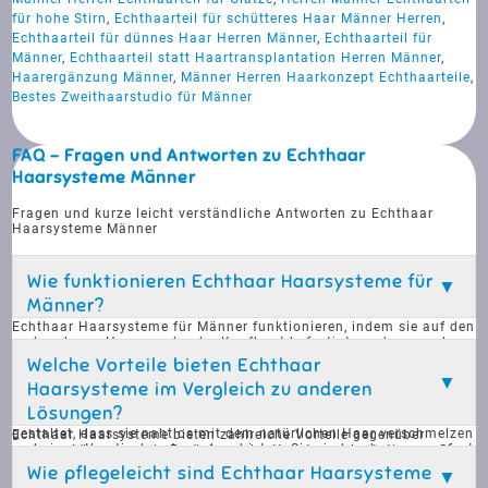
für hohe Stirn
,
Echthaarteil für schütteres Haar Männer Herren
,
Echthaarteil für dünnes Haar Herren Männer
,
Echthaarteil für
Männer
,
Echthaarteil statt Haartransplantation Herren Männer
,
Haarergänzung Männer
,
Männer Herren Haarkonzept Echthaarteile
,
Bestes Zweithaarstudio für Männer
FAQ - Fragen und Antworten zu Echthaar
Haarsysteme Männer
Fragen und kurze leicht verständliche Antworten zu Echthaar
Haarsysteme Männer
Wie funktionieren Echthaar Haarsysteme für
Männer?
Echthaar Haarsysteme für Männer funktionieren, indem sie auf den
vorhandenen Haaren oder der Kopfhaut befestigt werden, um das
Aussehen von vollem, natürlichem Haar zu erzeugen. Diese
Welche Vorteile bieten Echthaar
Systeme bestehen aus echtem Haar, das individuell an die
Haarsysteme im Vergleich zu anderen
Bedürfnisse und den Stil des Trägers angepasst wird. Sie bieten
eine sofortige Lösung für Haarausfall, ohne dass eine
Lösungen?
Haartransplantation erforderlich ist. Die Haarsysteme sind so
gestaltet, dass sie nahtlos mit dem natürlichen Haar verschmelzen
Echthaar Haarsysteme bieten zahlreiche Vorteile gegenüber
und ein authentisches Aussehen bieten. Sie sind zudem wasserfest
anderen Lösungen wie Perücken oder Haartransplantationen. Sie
und pflegeleicht, was sie zu einer praktischen Wahl für den Alltag
bieten ein natürliches Aussehen, da sie aus echtem Haar bestehen
Wie pflegeleicht sind Echthaar Haarsysteme
macht. Durch die Verwendung von Echthaar wirken sie besonders
und individuell angepasst werden. Im Gegensatz zu