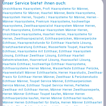
Unser Service bietet ihnen auch:
Unsichtbares Haarsystem
,
Profi Haarsysteme für Männer
,
Haarsysteme für Männer
,
Haarteil Männer
,
Beste Haarsysteme
,
Haarsystem Herren
,
Toupets / Haarsysteme für Männer
,
Herren -
Männer Haarsysteme
,
Premium Haarsysteme
,
hochwertige
Haarsysteme
,
Zweithaarspezialist Haarsystem Männer Herren
,
Profi Haarsysteme
,
Echthaar Haarsystem Männer Herren
,
Unsichtbare Haarsysteme
,
Haarteil Herren
,
Haarsysteme für
Herren
,
Zweithaarspezialist
,
Echthaarperücken
,
Männerperücke
Echthaar
,
Haarsprechstunde für Echthaar Haarteile Lösung
,
Ersatzhaarberatung Echthaar
,
Wasserfeste Toupet
,
Haarteile
Echthaar
,
Haarsysteme mit Echthaar
,
Echthaar Haarsystem
Lösung
,
Echthaar Zweithaar Lösung
,
Echthaar Haarteil
Geheimratsecken
,
Haarverlust Lösung
,
Haarausfall Lösung
,
Haarteile Echthaar
,
hochwertige Echthaar Haarsysteme
,
Echthaarsysteme Herren Männer
,
Wasserfeste Echthaar Perücke
,
Haarwerkstatt Männer Echthaarteile
,
Herren Haarstudio
,
Zweithaar
Praxis für Echthaar Herren Männer
,
Zweithaar & Perückenstudio
Echthaar Männer, Toupet Service Männer
,
Echthaarperücken
Service Männer
,
Echthaar Toupet Service Herren
,
Perfektes
Zweithaar mit Echthaar Herren
,
Männer Herren Zweithaarexperte
,
Herren Männer Echthaar Toupet kaufen
,
Männer Herren
Echthaarperücke kaufen
,
Herren Männer Echthaarteil kaufen
,
Männer Herren Echthaarteil für Glatze
,
Herren Männer Echthaarteil