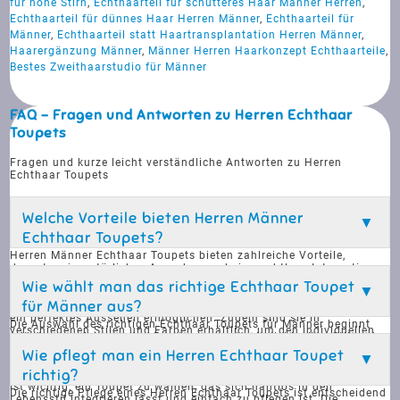
für hohe Stirn
,
Echthaarteil für schütteres Haar Männer Herren
,
Echthaarteil für dünnes Haar Herren Männer
,
Echthaarteil für
Männer
,
Echthaarteil statt Haartransplantation Herren Männer
,
Haarergänzung Männer
,
Männer Herren Haarkonzept Echthaarteile
,
Bestes Zweithaarstudio für Männer
FAQ - Fragen und Antworten zu Herren Echthaar
Toupets
Fragen und kurze leicht verständliche Antworten zu Herren
Echthaar Toupets
Welche Vorteile bieten Herren Männer
Echthaar Toupets?
Herren Männer Echthaar Toupets bieten zahlreiche Vorteile,
darunter ein natürliches Aussehen und eine nahtlose Integration
mit dem eigenen Haar. Sie sind speziell entwickelt, um diskret
Wie wählt man das richtige Echthaar Toupet
getragen zu werden und erfordern eine einfache Pflege. Diese
für Männer aus?
Toupets helfen dabei, das Selbstvertrauen zu stärken, indem sie
ein perfektes Aussehen ermöglichen. Zudem sind sie in
Die Auswahl des richtigen Echthaar Toupets für Männer beginnt
verschiedenen Stilen und Farben erhältlich, um den individuellen
mit einer professionellen Beratung, um den individuellen Stil und
Bedürfnissen und Vorlieben gerecht zu werden. Die hochwertigen
die spezifischen Bedürfnisse zu ermitteln. Unsere erfahrenen
Wie pflegt man ein Herren Echthaar Toupet
Materialien sorgen für Langlebigkeit und Komfort im Alltag.
Experten helfen dabei, die passende Farbe, Dichte und den Schnitt
richtig?
auszuwählen, um ein natürliches Aussehen zu gewährleisten. Es
ist wichtig, ein Toupet zu wählen, das sich nahtlos in den
Die richtige Pflege eines Herren Echthaar Toupets ist entscheidend
Lebensstil integrieren lässt und einfach zu pflegen ist. Die