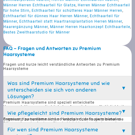
Männer Herren Echthaarteil für Glatze
,
Herren Männer Echthaarteil
für hohe Stirn
,
Echthaarteil für schütteres Haar Männer Herren
,
Echthaarteil für dünnes Haar Herren Männer
,
Echthaarteil für
Männer
,
Echthaarteil statt Haartransplantation Herren Männer
,
Haarergänzung Männer
,
Männer Herren Haarkonzept Echthaarteile
,
Bestes Zweithaarstudio für Männer
FAQ - Fragen und Antworten zu Premium
Haarsysteme
Fragen und kurze leicht verständliche Antworten zu Premium
Haarsysteme
Was sind Premium Haarsysteme und wie
unterscheiden sie sich von anderen
Lösungen?
Premium Haarsysteme sind speziell entwickelte
Haarersatzlösungen, die höchsten Ansprüchen an Natürlichkeit
und Qualität gerecht werden. Sie bestehen aus hochwertigen
Wie pflegeleicht sind Premium Haarsysteme?
Materialien, die von echtem Haar kaum zu unterscheiden sind. Im
Premium Haarsysteme sind so konzipiert, dass sie minimalen
Gegensatz zu herkömmlichen Perücken oder Toupets bieten sie
Pflegeaufwand erfordern. Sie sind leicht zu handhaben und
eine individuelle Anpassung an die Kopfform und den persönlichen
benötigen keine ständigen Anpassungen, was den Alltag erheblich
Stil des Trägers. Diese Systeme sind ideal für Männer, die unter
Für wen sind Premium Haarsysteme
erleichtert. Regelmäßiges Waschen und gelegentliches Styling
Haarausfall leiden und eine sofortige, effektive Lösung suchen.