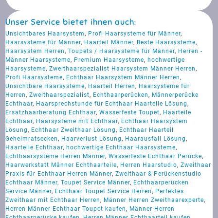
Unser Service bietet ihnen auch:
Unsichtbares Haarsystem
,
Profi Haarsysteme für Männer
,
Haarsysteme für Männer
,
Haarteil Männer
,
Beste Haarsysteme
,
Haarsystem Herren
,
Toupets / Haarsysteme für Männer
,
Herren -
Männer Haarsysteme
,
Premium Haarsysteme
,
hochwertige
Haarsysteme
,
Zweithaarspezialist Haarsystem Männer Herren
,
Profi Haarsysteme
,
Echthaar Haarsystem Männer Herren
,
Unsichtbare Haarsysteme
,
Haarteil Herren
,
Haarsysteme für
Herren
,
Zweithaarspezialist
,
Echthaarperücken
,
Männerperücke
Echthaar
,
Haarsprechstunde für Echthaar Haarteile Lösung
,
Ersatzhaarberatung Echthaar
,
Wasserfeste Toupet
,
Haarteile
Echthaar
,
Haarsysteme mit Echthaar
,
Echthaar Haarsystem
Lösung
,
Echthaar Zweithaar Lösung
,
Echthaar Haarteil
Geheimratsecken
,
Haarverlust Lösung
,
Haarausfall Lösung
,
Haarteile Echthaar
,
hochwertige Echthaar Haarsysteme
,
Echthaarsysteme Herren Männer
,
Wasserfeste Echthaar Perücke
,
Haarwerkstatt Männer Echthaarteile
,
Herren Haarstudio
,
Zweithaar
Praxis für Echthaar Herren Männer
,
Zweithaar & Perückenstudio
Echthaar Männer, Toupet Service Männer
,
Echthaarperücken
Service Männer
,
Echthaar Toupet Service Herren
,
Perfektes
Zweithaar mit Echthaar Herren
,
Männer Herren Zweithaarexperte
,
Herren Männer Echthaar Toupet kaufen
,
Männer Herren
Echthaarperücke kaufen
,
Herren Männer Echthaarteil kaufen
,