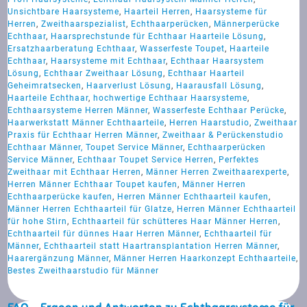
Unsichtbare Haarsysteme
,
Haarteil Herren
,
Haarsysteme für
Herren
,
Zweithaarspezialist
,
Echthaarperücken
,
Männerperücke
Echthaar
,
Haarsprechstunde für Echthaar Haarteile Lösung
,
Ersatzhaarberatung Echthaar
,
Wasserfeste Toupet
,
Haarteile
Echthaar
,
Haarsysteme mit Echthaar
,
Echthaar Haarsystem
Lösung
,
Echthaar Zweithaar Lösung
,
Echthaar Haarteil
Geheimratsecken
,
Haarverlust Lösung
,
Haarausfall Lösung
,
Haarteile Echthaar
,
hochwertige Echthaar Haarsysteme
,
Echthaarsysteme Herren Männer
,
Wasserfeste Echthaar Perücke
,
Haarwerkstatt Männer Echthaarteile
,
Herren Haarstudio
,
Zweithaar
Praxis für Echthaar Herren Männer
,
Zweithaar & Perückenstudio
Echthaar Männer, Toupet Service Männer
,
Echthaarperücken
Service Männer
,
Echthaar Toupet Service Herren
,
Perfektes
Zweithaar mit Echthaar Herren
,
Männer Herren Zweithaarexperte
,
Herren Männer Echthaar Toupet kaufen
,
Männer Herren
Echthaarperücke kaufen
,
Herren Männer Echthaarteil kaufen
,
Männer Herren Echthaarteil für Glatze
,
Herren Männer Echthaarteil
für hohe Stirn
,
Echthaarteil für schütteres Haar Männer Herren
,
Echthaarteil für dünnes Haar Herren Männer
,
Echthaarteil für
Männer
,
Echthaarteil statt Haartransplantation Herren Männer
,
Haarergänzung Männer
,
Männer Herren Haarkonzept Echthaarteile
,
Bestes Zweithaarstudio für Männer