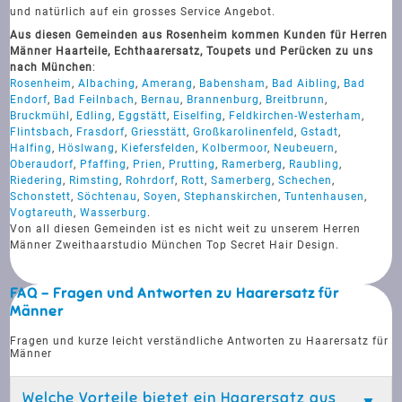
und natürlich auf ein grosses Service Angebot.
Aus diesen Gemeinden aus Rosenheim kommen Kunden für Herren
Männer Haarteile, Echthaarersatz, Toupets und Perücken zu uns
nach München
:
Rosenheim
,
Albaching
,
Amerang
,
Babensham
,
Bad Aibling
,
Bad
Endorf
,
Bad Feilnbach
,
Bernau
,
Brannenburg
,
Breitbrunn
,
Bruckmühl
,
Edling
,
Eggstätt
,
Eiselfing
,
Feldkirchen-Westerham
,
Flintsbach
,
Frasdorf
,
Griesstätt
,
Großkarolinenfeld
,
Gstadt
,
Halfing
,
Höslwang
,
Kiefersfelden
,
Kolbermoor
,
Neubeuern
,
Oberaudorf
,
Pfaffing
,
Prien
,
Prutting
,
Ramerberg
,
Raubling
,
Riedering
,
Rimsting
,
Rohrdorf
,
Rott
,
Samerberg
,
Schechen
,
Schonstett
,
Söchtenau
,
Soyen
,
Stephanskirchen
,
Tuntenhausen
,
Vogtareuth
,
Wasserburg
.
Von all diesen Gemeinden ist es nicht weit zu unserem Herren
Männer Zweithaarstudio München Top Secret Hair Design.
FAQ - Fragen und Antworten zu Haarersatz für
Männer
Fragen und kurze leicht verständliche Antworten zu Haarersatz für
Männer
Welche Vorteile bietet ein Haarersatz aus