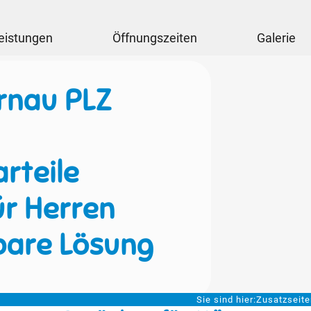
eistungen
Öffnungszeiten
Galerie
rnau PLZ
rteile
ür Herren
bare Lösung
Sie sind hier:
Zusatzseit