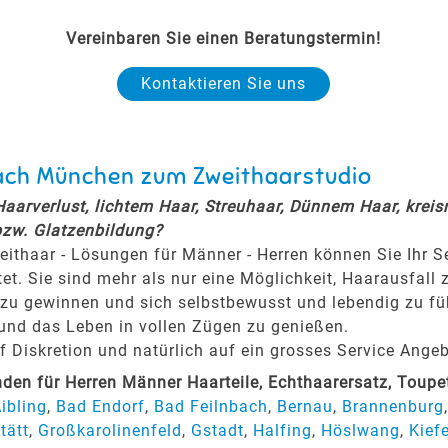
Vereinbaren Sie einen Beratungstermin!
Kontaktieren Sie uns
nach München zum Zweithaarstudio
 Haarverlust, lichtem Haar, Streuhaar, Dünnem Haar, krei
bzw. Glatzenbildung?
eithaar - Lösungen für Männer - Herren können Sie Ihr 
tet. Sie sind mehr als nur eine Möglichkeit, Haarausfall 
zu gewinnen und sich selbstbewusst und lebendig zu fühl
 und das Leben in vollen Zügen zu genießen.
Diskretion und natürlich auf ein grosses Service Angeb
n für Herren Männer Haarteile, Echthaarersatz, Toup
ibling
,
Bad Endorf
,
Bad Feilnbach
,
Bernau
,
Brannenburg
tätt
,
Großkarolinenfeld
,
Gstadt
,
Halfing
,
Höslwang
,
Kief