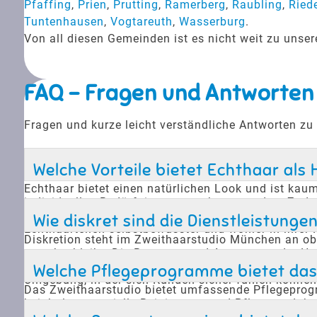
Pfaffing
,
Prien
,
Prutting
,
Ramerberg
,
Raubling
,
Ried
Tuntenhausen
,
Vogtareuth
,
Wasserburg
.
Von all diesen Gemeinden ist es nicht weit zu uns
FAQ - Fragen und Antworten
Fragen und kurze leicht verständliche Antworten zu
Welche Vorteile bietet Echthaar als 
Echthaar bietet einen natürlichen Look und ist kau
individuellen Bedürfnissen gerecht zu werden. Zud
bietet eine komfortable und diskrete Lösung für Män
Wie diskret sind die Dienstleistung
Echthaarteilen selbstbewusster und wohler in ihrer 
Diskretion steht im Zweithaarstudio München an ober
gewahrt bleibt. Die Beratung und Anpassung der Haa
Diskretion ist besonders wichtig für diejenigen, die
Welche Pflegeprogramme bietet das 
Umgebung, in der sich Kunden sicher fühlen können
Das Zweithaarstudio bietet umfassende Pflegeprogr
beinhalten spezielle Reinigungs- und Pflegeprodukt
Haarteile ihren natürlichen Glanz und ihre Geschmei