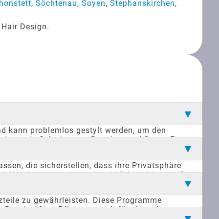
honstett
,
Söchtenau
,
Soyen
,
Stephanskirchen
,
 Hair Design.
und kann problemlos gestylt werden, um den
ivitäten wie Schwimmen, Duschen und Sport. Es
ät und die natürliche Optik fühlen sich Träger von
sen, die sicherstellen, dass ihre Privatsphäre
ich Kunden ungestört und wohl fühlen können. Diese
ekannt wird. Das Studio bietet eine vertrauensvolle
zteile zu gewährleisten. Diese Programme
. Regelmäßige Pflege sorgt dafür, dass die
e sie ihre Haarteile am besten pflegen können, um