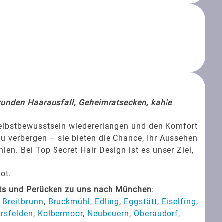
srunden Haarausfall, Geheimratsecken, kahle
Selbstbewusstsein wiedererlangen und den Komfort
zu verbergen – sie bieten die Chance, Ihr Aussehen
en. Bei Top Secret Hair Design ist es unser Ziel,
ot.
ets und Perücken zu uns nach München
:
,
Breitbrunn
,
Bruckmühl
,
Edling
,
Eggstätt
,
Eiselfing
,
ersfelden
,
Kolbermoor
,
Neubeuern
,
Oberaudorf
,