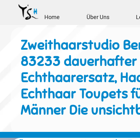
Home
Über Uns
L
Zweithaarstudio Be
83233 dauerhafter
Echthaarersatz, Haa
Echthaar Toupets f
Männer Die unsicht