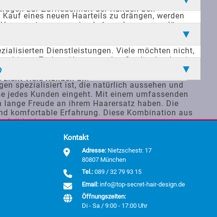
ragen zur Zufriedenheit der Kunden bei.
m Kauf eines neuen Haarteils zu drängen, werden
 Haarersatzes, um seine Lebensdauer zu verlängern.
urch diesen Service hebt sich das Studio von anderen
alisierten Dienstleistungen. Viele möchten nicht,
hen bietet. Zudem überzeugt das Studio durch seine
t. Die zentrale Lage in München macht es für
?
 zieht viele Kunden an.
n spezialisiert ist, die natürlich aussehen und
isse jedes Kunden eingeht. Mit einem umfassenden
n lange Freude an ihrem Haarersatz haben. Die
 und komfortable Erfahrung. Diese Kombination aus
sfall leiden.
Kontakt
Adresse:
Nietzschestr. 17
80807 München
Tel.:
089 / 32 79 93 15
Email:
info@top-secret-hair-design.de
Öffnungszeiten:
Di - Sa / 9:00 - 17:00 Uhr