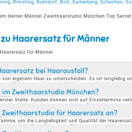
ering
,
Rimsting
,
Rohrdorf
,
Rott
,
Samerberg
,
Schechen
,
Sc
erem Herren Männer Zweithaarstudio München Top Secret
 zu Haarersatz für Männer
 Haarersatz für Männer
Haarersatz bei Haarausfall?
m von eigenem Haar zu unterscheiden. Es ist langlebig 
em ist Echthaar widerstandsfähig gegen alltägliche Akt
ner, die unter Haarausfall leiden. Durch die hohe Qualit
en im Zweithaarstudio München?
Haut.
ster Stelle. Kunden können sich auf Einzeltermine verlas
rteile erfolgt in einem vertraulichen Rahmen, sodass s
 nicht möchten, dass ihr Haarersatz in ihrem Heimatort b
Zweithaarstudio für Haarersatz an?
.
amme, um die Langlebigkeit und Qualität der Haarersat
e, die auf die Bedürfnisse von Echthaar abgestimmt sind
digkeit behalten. Kunden werden individuell beraten, wi