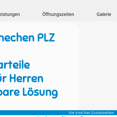
eistungen
Öffnungszeiten
Galerie
hechen PLZ
rteile
ür Herren
bare Lösung
Sie sind hier:
Zusatzseiten