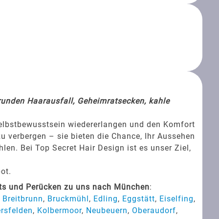
srunden Haarausfall, Geheimratsecken, kahle
Selbstbewusstsein wiedererlangen und den Komfort
zu verbergen – sie bieten die Chance, Ihr Aussehen
en. Bei Top Secret Hair Design ist es unser Ziel,
ot.
ets und Perücken zu uns nach München
:
,
Breitbrunn
,
Bruckmühl
,
Edling
,
Eggstätt
,
Eiselfing
,
ersfelden
,
Kolbermoor
,
Neubeuern
,
Oberaudorf
,