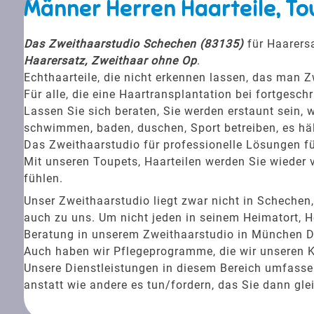
Männer Herren Haarteile, To
Das Zweithaarstudio Schechen (83135)
für Haarersa
Haarersatz, Zweithaar ohne Op
.
Echthaarteile, die nicht erkennen lassen, das man Z
Für alle, die eine Haartransplantation bei fortgesc
Lassen Sie sich beraten, Sie werden erstaunt sein, w
schwimmen, baden, duschen, Sport betreiben, es häl
Das Zweithaarstudio für professionelle Lösungen fü
Mit unseren Toupets, Haarteilen werden Sie wieder v
fühlen.
Unser Zweithaarstudio liegt zwar nicht in Schech
auch zu uns. Um nicht jeden in seinem Heimatort, H
Beratung in unserem Zweithaarstudio in München Dis
Auch haben wir Pflegeprogramme, die wir unseren 
Unsere Dienstleistungen in diesem Bereich umfassen 
anstatt wie andere es tun/fordern, das Sie dann gle