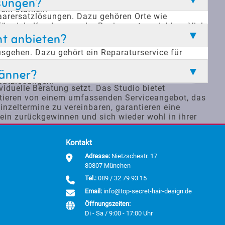
sungen?
ein stärken.
arersatzlösungen. Dazu gehören Orte wie
r viele Kunden aus der Region gut erreichbar. Viele
rt aufzufallen. Die hohe Qualität der
ht anbieten?
usgehen. Dazu gehört ein Reparaturservice für
arersatz kaufen zu müssen. Zudem bietet das Studio
ation aus hochwertigen Produkten, umfassender
Männer?
rsatzlösungen.
viduelle Beratung setzt. Das Studio bietet
fitieren von einem umfassenden Serviceangebot, das
nzeltermine zu vereinbaren, garantieren eine
sein zurückgewinnen und sich wieder wohl in ihrer
Kontakt
Adresse:
Nietzschestr. 17
80807 München
Tel.:
089 / 32 79 93 15
Email:
info@top-secret-hair-design.de
Öffnungszeiten:
Di - Sa / 9:00 - 17:00 Uhr