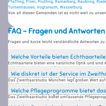
Pfaffing
,
Prien
,
Prutting
,
Ramerberg
,
Raubling
,
Ried
Tuntenhausen
,
Vogtareuth
,
Wasserburg
.
Von all diesen Gemeinden ist es nicht weit zu uns
FAQ - Fragen und Antworten
Fragen und kurze leicht verständliche Antworten z
Welche Vorteile bieten Echthaarteile
Echthaarteile bieten eine natürliche Optik und sin
schwimmen, baden und Sport treiben können, ohne da
vermeiden möchten. Echthaarteile können individuell
Wie diskret ist der Service im Zwei
Möglichkeit, Haarausfall zu verbergen, sondern auc
Das Zweithaarstudio München legt großen Wert auf D
ihre Bedürfnisse in einer vertraulichen Umgebung b
Heimatort bekannt wird. Die diskrete Beratung erm
Welche Pflegeprogramme bietet das 
Mitarbeiter sind darauf geschult, eine vertrauensvo
Das Zweithaarstudio bietet umfassende Pflegeprog
beinhalten spezielle Reinigungs- und Pflegemittel, 
Haarersatz seine natürliche Optik und Haptik behä