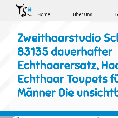
Home
Über Uns
L
Zweithaarstudio Sc
83135 dauerhafter
Echthaarersatz, Haa
Echthaar Toupets f
Männer Die unsicht