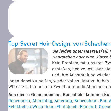
Top Secret Hair Design, von Scheche
Sie leiden unter Haarausfall,
Haarstellen oder eine Glatze 
Kein Problem, mit unseren Zw
genießen, den volles Haar bie
und Ihre Ausstrahlung wieder 
Ihnen dabei zu helfen, wieder volles Haar zu haben
Wir setzen in unserem Zweithaarstudio München auf 
Aus diesen Gemeinden aus Rosenheim kommen Kunde
Rosenheim
,
Albaching
,
Amerang
,
Babensham
,
Bad A
Feldkirchen-Westerham
,
Flintsbach
,
Frasdorf
,
Griess