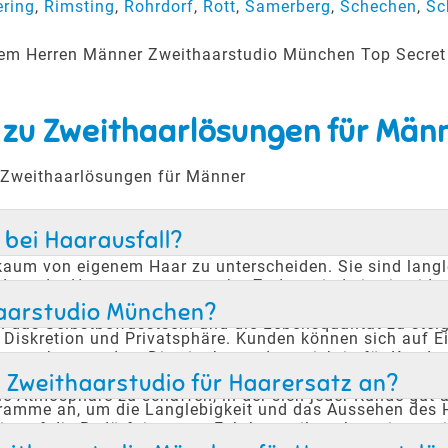
ering
,
Rimsting
,
Rohrdorf
,
Rott
,
Samerberg
,
Schechen
,
Sc
erem Herren Männer Zweithaarstudio München Top Secret
 zu Zweithaarlösungen für Män
u Zweithaarlösungen für Männer
 bei Haarausfall?
d kaum von eigenem Haar zu unterscheiden. Sie sind lang
ss der Haarersatz verrutscht. Zudem sind sie eine idea
 angepasst werden, um den persönlichen Stil und die Haa
thaarstudio München?
h das Selbstbewusstsein und die Lebensqualität zu steig
iskretion und Privatsphäre. Kunden können sich auf Ein
esprochen werden. Dies ist besonders wichtig für Kunden,
öglicht es den Kunden, sich wohlzufühlen und offen übe
Zweithaarstudio für Haarersatz an?
lle Atmosphäre zu schaffen, in der sich jeder Kunde gut 
ramme an, um die Langlebigkeit und das Aussehen des 
die auf die Bedürfnisse von Echthaarteilen abgestimmt s
lt. Zudem werden Kunden in der richtigen Anwendung und