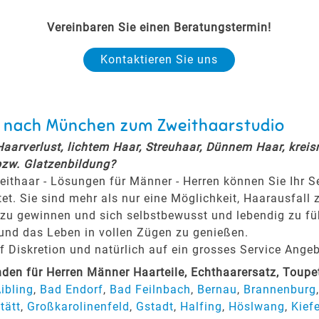
Vereinbaren Sie einen Beratungstermin!
Kontaktieren Sie uns
n nach München zum Zweithaarstudio
 Haarverlust, lichtem Haar, Streuhaar, Dünnem Haar, krei
bzw. Glatzenbildung?
eithaar - Lösungen für Männer - Herren können Sie Ihr 
tet. Sie sind mehr als nur eine Möglichkeit, Haarausfall 
zu gewinnen und sich selbstbewusst und lebendig zu fühl
 und das Leben in vollen Zügen zu genießen.
Diskretion und natürlich auf ein grosses Service Angeb
n für Herren Männer Haarteile, Echthaarersatz, Toup
ibling
,
Bad Endorf
,
Bad Feilnbach
,
Bernau
,
Brannenburg
tätt
,
Großkarolinenfeld
,
Gstadt
,
Halfing
,
Höslwang
,
Kief