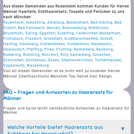
Aus diesen Gemeinden aus Rosenheim kommen Kunden für Herren
Männer Haarteile, Echthaarersatz, Toupets und Perücken zu uns
nach München
:
Rosenheim
,
Albaching
,
Amerang
,
Babensham
,
Bad Aibling
,
Bad
Endorf
,
Bad Feilnbach
,
Bernau
,
Brannenburg
,
Breitbrunn
,
Bruckmühl
,
Edling
,
Eggstätt
,
Eiselfing
,
Feldkirchen-Westerham
,
Flintsbach
,
Frasdorf
,
Griesstätt
,
Großkarolinenfeld
,
Gstadt
,
Halfing
,
Höslwang
,
Kiefersfelden
,
Kolbermoor
,
Neubeuern
,
Oberaudorf
,
Pfaffing
,
Prien
,
Prutting
,
Ramerberg
,
Raubling
,
Riedering
,
Rimsting
,
Rohrdorf
,
Rott
,
Samerberg
,
Schechen
,
Schonstett
,
Söchtenau
,
Soyen
,
Stephanskirchen
,
Tuntenhausen
,
Vogtareuth
,
Wasserburg
.
Von all diesen Gemeinden ist es nicht weit zu unserem Herren
Männer Zweithaarstudio München Top Secret Hair Design.
FAQ - Fragen und Antworten zu Haarersatz für
Männer
Fragen und kurze leicht verständliche Antworten zu Haarersatz für
Männer
Welche Vorteile bietet Haarersatz aus
Echthaar bei Haarausfall?