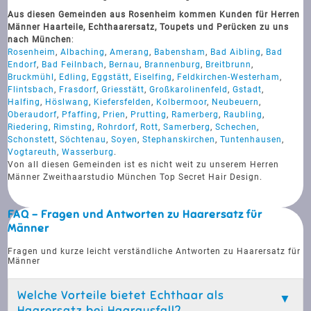
Aus diesen Gemeinden aus Rosenheim kommen Kunden für Herren
Männer Haarteile, Echthaarersatz, Toupets und Perücken zu uns
nach München
:
Rosenheim
,
Albaching
,
Amerang
,
Babensham
,
Bad Aibling
,
Bad
Endorf
,
Bad Feilnbach
,
Bernau
,
Brannenburg
,
Breitbrunn
,
Bruckmühl
,
Edling
,
Eggstätt
,
Eiselfing
,
Feldkirchen-Westerham
,
Flintsbach
,
Frasdorf
,
Griesstätt
,
Großkarolinenfeld
,
Gstadt
,
Halfing
,
Höslwang
,
Kiefersfelden
,
Kolbermoor
,
Neubeuern
,
Oberaudorf
,
Pfaffing
,
Prien
,
Prutting
,
Ramerberg
,
Raubling
,
Riedering
,
Rimsting
,
Rohrdorf
,
Rott
,
Samerberg
,
Schechen
,
Schonstett
,
Söchtenau
,
Soyen
,
Stephanskirchen
,
Tuntenhausen
,
Vogtareuth
,
Wasserburg
.
Von all diesen Gemeinden ist es nicht weit zu unserem Herren
Männer Zweithaarstudio München Top Secret Hair Design.
FAQ - Fragen und Antworten zu Haarersatz für
Männer
Fragen und kurze leicht verständliche Antworten zu Haarersatz für
Männer
Welche Vorteile bietet Echthaar als
Haarersatz bei Haarausfall?