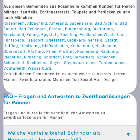
Aus diesen Gemeinden aus Rosenheim kommen Kunden für Herren
Männer Haarteile, Echthaarersatz, Toupets und Perücken zu uns
nach München
:
Rosenheim
,
Albaching
,
Amerang
,
Babensham
,
Bad Aibling
,
Bad
Endorf
,
Bad Feilnbach
,
Bernau
,
Brannenburg
,
Breitbrunn
,
Bruckmühl
,
Edling
,
Eggstätt
,
Eiselfing
,
Feldkirchen-Westerham
,
Flintsbach
,
Frasdorf
,
Griesstätt
,
Großkarolinenfeld
,
Gstadt
,
Halfing
,
Höslwang
,
Kiefersfelden
,
Kolbermoor
,
Neubeuern
,
Oberaudorf
,
Pfaffing
,
Prien
,
Prutting
,
Ramerberg
,
Raubling
,
Riedering
,
Rimsting
,
Rohrdorf
,
Rott
,
Samerberg
,
Schechen
,
Schonstett
,
Söchtenau
,
Soyen
,
Stephanskirchen
,
Tuntenhausen
,
Vogtareuth
,
Wasserburg
.
Von all diesen Gemeinden ist es nicht weit zu unserem Herren
Männer Zweithaarstudio München Top Secret Hair Design.
FAQ - Fragen und Antworten zu Zweithaarlösungen
für Männer
Fragen und kurze leicht verständliche Antworten zu
Zweithaarlösungen für Männer
Welche Vorteile bietet Echthaar als
Haarersatz bei Haarausfall?