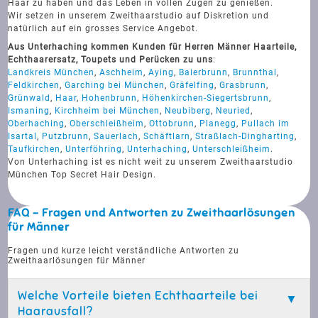
Haar zu haben und das Leben in vollen Zügen zu genießen.
Wir setzen in unserem Zweithaarstudio auf Diskretion und
natürlich auf ein grosses Service Angebot.
Aus Unterhaching kommen Kunden für Herren Männer Haarteile,
Echthaarersatz, Toupets und Perücken zu uns
:
Landkreis München
,
Aschheim
,
Aying
,
Baierbrunn
,
Brunnthal
,
Feldkirchen
,
Garching bei München
,
Gräfelfing
,
Grasbrunn
,
Grünwald
,
Haar
,
Hohenbrunn
,
Höhenkirchen-Siegertsbrunn
,
Ismaning
,
Kirchheim bei München
,
Neubiberg
,
Neuried
,
Oberhaching
,
Oberschleißheim
,
Ottobrunn
,
Planegg
,
Pullach im
Isartal
,
Putzbrunn
,
Sauerlach
,
Schäftlarn
,
Straßlach-Dingharting
,
Taufkirchen
,
Unterföhring
,
Unterhaching
,
Unterschleißheim
.
Von Unterhaching ist es nicht weit zu unserem Zweithaarstudio
München Top Secret Hair Design.
FAQ - Fragen und Antworten zu Zweithaarlösungen
für Männer
Fragen und kurze leicht verständliche Antworten zu
Zweithaarlösungen für Männer
Welche Vorteile bieten Echthaarteile bei
Haarausfall?