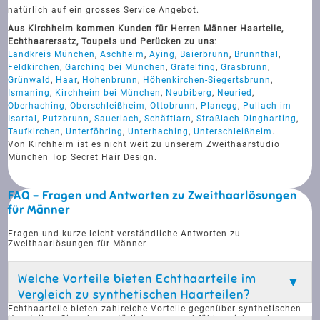
natürlich auf ein grosses Service Angebot.
Aus Kirchheim kommen Kunden für Herren Männer Haarteile,
Echthaarersatz, Toupets und Perücken zu uns
:
Landkreis München
,
Aschheim
,
Aying
,
Baierbrunn
,
Brunnthal
,
Feldkirchen
,
Garching bei München
,
Gräfelfing
,
Grasbrunn
,
Grünwald
,
Haar
,
Hohenbrunn
,
Höhenkirchen-Siegertsbrunn
,
Ismaning
,
Kirchheim bei München
,
Neubiberg
,
Neuried
,
Oberhaching
,
Oberschleißheim
,
Ottobrunn
,
Planegg
,
Pullach im
Isartal
,
Putzbrunn
,
Sauerlach
,
Schäftlarn
,
Straßlach-Dingharting
,
Taufkirchen
,
Unterföhring
,
Unterhaching
,
Unterschleißheim
.
Von Kirchheim ist es nicht weit zu unserem Zweithaarstudio
München Top Secret Hair Design.
FAQ - Fragen und Antworten zu Zweithaarlösungen
für Männer
Fragen und kurze leicht verständliche Antworten zu
Zweithaarlösungen für Männer
Welche Vorteile bieten Echthaarteile im
Vergleich zu synthetischen Haarteilen?
Echthaarteile bieten zahlreiche Vorteile gegenüber synthetischen
Haarteilen. Sie sehen natürlicher aus und fühlen sich auch so an,