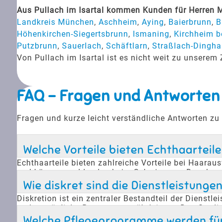
Aus Pullach im Isartal kommen Kunden für Herren M
Landkreis München
,
Aschheim
,
Aying
,
Baierbrunn
,
B
Höhenkirchen-Siegertsbrunn
,
Ismaning
,
Kirchheim 
Putzbrunn
,
Sauerlach
,
Schäftlarn
,
Straßlach-Dingha
Von Pullach im Isartal ist es nicht weit zu unsere
FAQ - Fragen und Antworten
Fragen und kurze leicht verständliche Antworten z
Welche Vorteile bieten Echthaarteile
Echthaarteile bieten zahlreiche Vorteile bei Haara
und können problemlos beim Schwimmen, Duschen ode
und das Aussehen verbessert. Sie sind eine hervorra
Wie diskret sind die Dienstleistung
Diskretion ist ein zentraler Bestandteil der Dienst
und persönliche Beratung gewährleisten. Das Studio 
handelt. Dies ermöglicht es den Kunden, ihr neues
Welche Pflegeprogramme werden fü