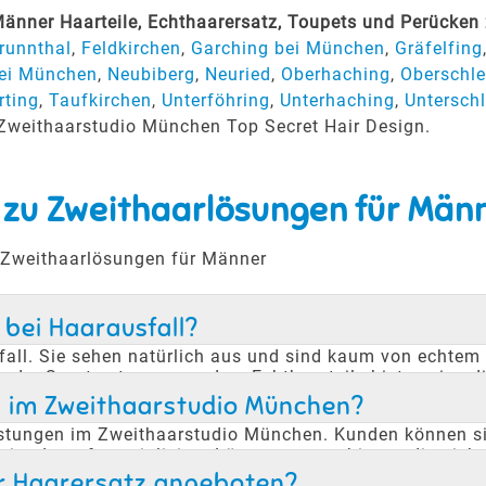
änner Haarteile, Echthaarersatz, Toupets und Perücken
runnthal
,
Feldkirchen
,
Garching bei München
,
Gräfelfing
bei München
,
Neubiberg
,
Neuried
,
Oberhaching
,
Oberschl
rting
,
Taufkirchen
,
Unterföhring
,
Unterhaching
,
Untersch
m Zweithaarstudio München Top Secret Hair Design.
 zu Zweithaarlösungen für Män
u Zweithaarlösungen für Männer
 bei Haarausfall?
usfall. Sie sehen natürlich aus und sind kaum von echtem
r Sport getragen werden. Echthaarteile bieten eine dis
gende Alternative zu Haartransplantationen und bieten K
en im Zweithaarstudio München?
leistungen im Zweithaarstudio München. Kunden können si
ist darauf spezialisiert, Lösungen anzubieten, die nich
 Aussehen selbstbewusst zu tragen, ohne sich Sorgen ü
r Haarersatz angeboten?