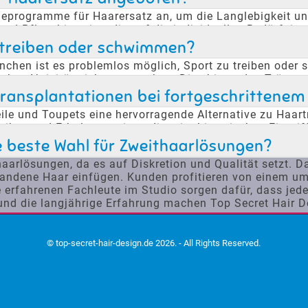
geprogramme für Haarersatz an, um die Langlebigkeit un
d Pflegehinweise, die auf die individuellen Bedürfniss
stand und behält seine natürliche Optik. Kunden erhalt
 treiben oder schwimmen?
chen ist es problemlos möglich, Sport zu treiben oder 
icher Aktivität nicht verrutschen. Dies bietet den Träger
arteile sorgen dafür, dass sie auch unter anspruchsvoll
transplantationen bei fortgeschrittenem
eile und Toupets eine hervorragende Alternative zu Haar
isiken und Erholungszeiten, die mit chirurgischen Eingri
wusstsein stärkt. Kunden können aus einer Vielzahl von 
e beste Wahl für Zweithaarlösungen?
haarlösungen, da es auf Diskretion und Qualität setzt. D
rhandene Haar einfügen. Kunden profitieren von einem u
e erfahrenen Fachleute im Studio sorgen dafür, dass jede
nd die langjährige Erfahrung machen Top Secret Hair Des
© top-secret-hair-design.de 2026. - All Rights Reserved.