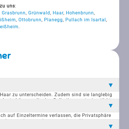
 zu uns
:
,
Grasbrunn
,
Grünwald
,
Haar
,
Hohenbrunn
,
eißheim
,
Ottobrunn
,
Planegg
,
Pullach im Isartal
,
leißheim
.
ner
 Haar zu unterscheiden. Zudem sind sie langlebig
krete Lösung, die das Selbstbewusstsein stärkt
omfort und Flexibilität im Alltag.
ch auf Einzeltermine verlassen, die Privatsphäre
t erkennen lassen, dass es sich um Haarersatz
ber die Meinung anderer machen zu müssen.