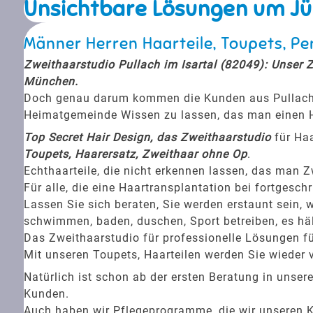
Unsichtbare Lösungen um Jün
Männer Herren Haarteile, Toupets, P
Zweithaarstudio Pullach im Isartal (82049): Unser Zw
München.
Doch genau darum kommen die Kunden aus Pullach i
Heimatgemeinde Wissen zu lassen, das man einen H
Top Secret Hair Design, das Zweithaarstudio
für Ha
Toupets, Haarersatz, Zweithaar ohne Op
.
Echthaarteile, die nicht erkennen lassen, das man Z
Für alle, die eine Haartransplantation bei fortgesc
Lassen Sie sich beraten, Sie werden erstaunt sein, w
schwimmen, baden, duschen, Sport betreiben, es häl
Das Zweithaarstudio für professionelle Lösungen fü
Mit unseren Toupets, Haarteilen werden Sie wieder v
Natürlich ist schon ab der ersten Beratung in unser
Kunden.
Auch haben wir Pflegeprogramme, die wir unseren 