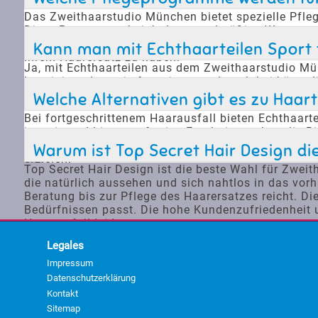
Das Zweithaarstudio München bietet spezielle Pfle
Diese Programme beinhalten regelmäßige Wartung un
Pflege bleibt der Haarersatz in einem optimalen Zu
Kann man mit Echthaarteilen Sport
ihrem Haarersatz zu haben.
Ja, mit Echthaarteilen aus dem Zweithaarstudio Mün
konzipiert, dass sie fest sitzen und auch bei körperl
genießen. Die Qualität und Verarbeitung der Echtha
Welche Alternativen gibt es zu Haar
Bei fortgeschrittenem Haarausfall bieten Echthaart
invasiv und bieten sofortige Ergebnisse, ohne die R
und bieten eine natürliche Optik, die das Selbstbe
Warum ist Top Secret Hair Design di
erzielen.
Top Secret Hair Design ist die beste Wahl für Zweit
die natürlich aussehen und sich nahtlos in das vo
Beratung bis zur Pflege des Haarersatzes reicht. Di
Bedürfnissen passt. Die hohe Kundenzufriedenheit u
Haarausfall leiden.
Legales
Impressum
Datenschutzerklärung
Kontakt
Sitemap