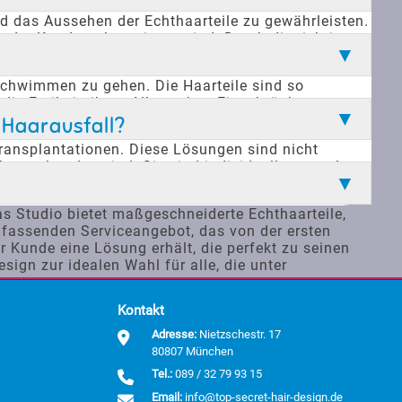
d das Aussehen der Echthaarteile zu gewährleisten.
e der Kunden abgestimmt sind. Durch die richtige
en umfassende Unterstützung, um lange Freude an
schwimmen zu gehen. Die Haarteile sind so
n die Freiheit, ihren Alltag ohne Einschränkungen zu
en Bedingungen ihre Form und Funktion behalten.
 Haarausfall?
transplantationen. Diese Lösungen sind nicht
ffen verbunden sind. Sie sind individuell anpassbar
Stilen und Farben wählen, um den perfekten Look zu
as Studio bietet maßgeschneiderte Echthaarteile,
mfassenden Serviceangebot, das von der ersten
r Kunde eine Lösung erhält, die perfekt zu seinen
ign zur idealen Wahl für alle, die unter
Kontakt
Adresse:
Nietzschestr. 17
80807 München
Tel.:
089 / 32 79 93 15
Email:
info@top-secret-hair-design.de