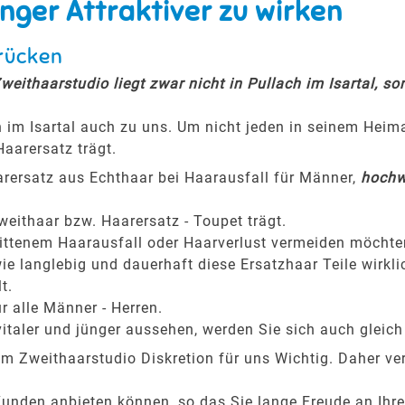
ger Attraktiver zu wirken
erücken
eithaarstudio liegt zwar nicht in Pullach im Isartal, son
m Isartal auch zu uns. Um nicht jeden in seinem Heima
aarersatz trägt.
arersatz aus Echthaar bei Haarausfall für Männer,
hochwe
weithaar bzw. Haarersatz - Toupet trägt.
hrittenem Haarausfall oder Haarverlust vermeiden möchte
ie langlebig und dauerhaft diese Ersatzhaar Teile wirkli
t.
r alle Männer - Herren.
italer und jünger aussehen, werden Sie sich auch gleich
em Zweithaarstudio Diskretion für uns Wichtig. Daher ve
Kunden anbieten können, so das Sie lange Freude an Ih