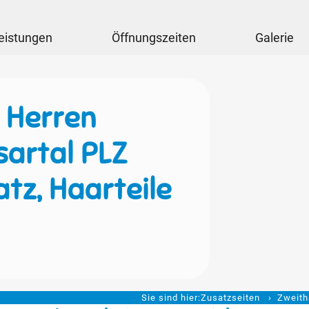
eistungen
Öffnungszeiten
Galerie
 Herren
sartal PLZ
tz, Haarteile
Sie sind hier:
Zusatzseiten
Zweith