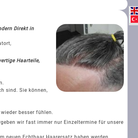
dern Direkt in
tort,
rtige Haarteile,
n.
ch sind. Sie können,
 wieder besser fühlen.
rgeben wir fast immer nur Einzeltermine für unsere
rem neuen Echthaar Haarersatz haben werden.