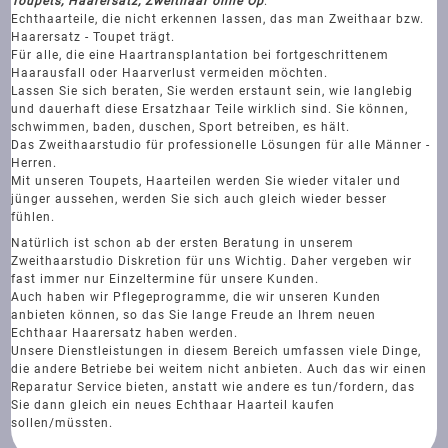
Toupets, Haarersatz, Zweithaar ohne Op
.
Echthaarteile, die nicht erkennen lassen, das man Zweithaar bzw.
Haarersatz - Toupet trägt.
Für alle, die eine Haartransplantation bei fortgeschrittenem
Haarausfall oder Haarverlust vermeiden möchten.
Lassen Sie sich beraten, Sie werden erstaunt sein, wie langlebig
und dauerhaft diese Ersatzhaar Teile wirklich sind. Sie können,
schwimmen, baden, duschen, Sport betreiben, es hält.
Das Zweithaarstudio für professionelle Lösungen für alle Männer -
Herren.
Mit unseren Toupets, Haarteilen werden Sie wieder vitaler und
jünger aussehen, werden Sie sich auch gleich wieder besser
fühlen.
Natürlich ist schon ab der ersten Beratung in unserem
Zweithaarstudio Diskretion für uns Wichtig. Daher vergeben wir
fast immer nur Einzeltermine für unsere Kunden.
Auch haben wir Pflegeprogramme, die wir unseren Kunden
anbieten können, so das Sie lange Freude an Ihrem neuen
Echthaar Haarersatz haben werden.
Unsere Dienstleistungen in diesem Bereich umfassen viele Dinge,
die andere Betriebe bei weitem nicht anbieten. Auch das wir einen
Reparatur Service bieten, anstatt wie andere es tun/fordern, das
Sie dann gleich ein neues Echthaar Haarteil kaufen
sollen/müssten.