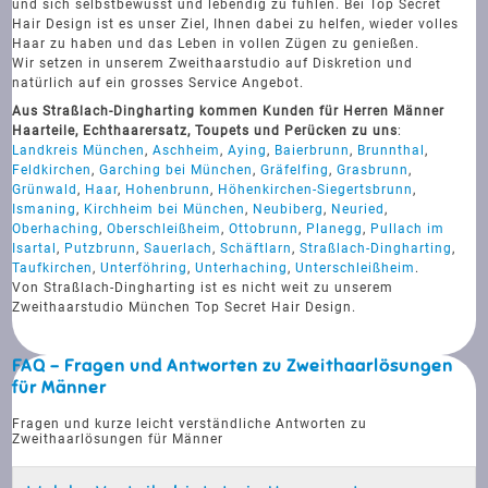
und sich selbstbewusst und lebendig zu fühlen. Bei Top Secret
Hair Design ist es unser Ziel, Ihnen dabei zu helfen, wieder volles
Haar zu haben und das Leben in vollen Zügen zu genießen.
Wir setzen in unserem Zweithaarstudio auf Diskretion und
natürlich auf ein grosses Service Angebot.
Aus Straßlach-Dingharting kommen Kunden für Herren Männer
Haarteile, Echthaarersatz, Toupets und Perücken zu uns
:
Landkreis München
,
Aschheim
,
Aying
,
Baierbrunn
,
Brunnthal
,
Feldkirchen
,
Garching bei München
,
Gräfelfing
,
Grasbrunn
,
Grünwald
,
Haar
,
Hohenbrunn
,
Höhenkirchen-Siegertsbrunn
,
Ismaning
,
Kirchheim bei München
,
Neubiberg
,
Neuried
,
Oberhaching
,
Oberschleißheim
,
Ottobrunn
,
Planegg
,
Pullach im
Isartal
,
Putzbrunn
,
Sauerlach
,
Schäftlarn
,
Straßlach-Dingharting
,
Taufkirchen
,
Unterföhring
,
Unterhaching
,
Unterschleißheim
.
Von Straßlach-Dingharting ist es nicht weit zu unserem
Zweithaarstudio München Top Secret Hair Design.
FAQ - Fragen und Antworten zu Zweithaarlösungen
für Männer
Fragen und kurze leicht verständliche Antworten zu
Zweithaarlösungen für Männer