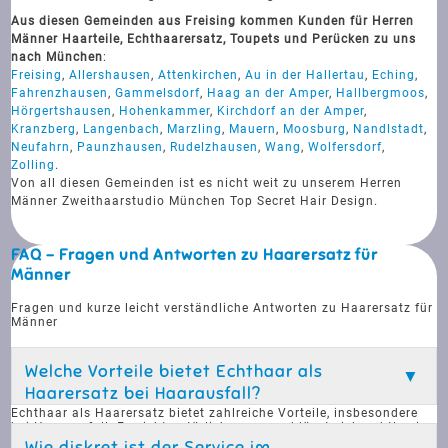
Aus diesen Gemeinden aus Freising kommen Kunden für Herren
Männer Haarteile, Echthaarersatz, Toupets und Perücken zu uns
nach München
:
Freising
,
Allershausen
,
Attenkirchen
,
Au in der Hallertau
,
Eching
,
Fahrenzhausen
,
Gammelsdorf
,
Haag an der Amper
,
Hallbergmoos
,
Hörgertshausen
,
Hohenkammer
,
Kirchdorf an der Amper
,
Kranzberg
,
Langenbach
,
Marzling
,
Mauern
,
Moosburg
,
Nandlstadt
,
Neufahrn
,
Paunzhausen
,
Rudelzhausen
,
Wang
,
Wolfersdorf
,
Zolling
.
Von all diesen Gemeinden ist es nicht weit zu unserem Herren
Männer Zweithaarstudio München Top Secret Hair Design.
FAQ - Fragen und Antworten zu Haarersatz für
Männer
Fragen und kurze leicht verständliche Antworten zu Haarersatz für
Männer
Welche Vorteile bietet Echthaar als
Haarersatz bei Haarausfall?
Echthaar als Haarersatz bietet zahlreiche Vorteile, insbesondere
bei Haarausfall. Es sieht natürlicher aus und lässt sich nahtlos in
das vorhandene Haar integrieren, sodass es kaum erkennbar ist.
Wie diskret ist der Service im