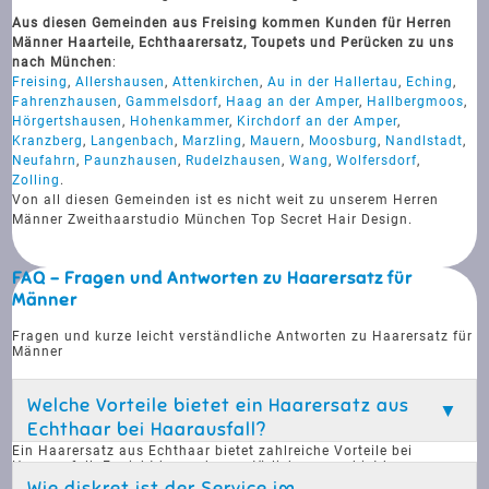
Aus diesen Gemeinden aus Freising kommen Kunden für Herren
Männer Haarteile, Echthaarersatz, Toupets und Perücken zu uns
nach München
:
Freising
,
Allershausen
,
Attenkirchen
,
Au in der Hallertau
,
Eching
,
Fahrenzhausen
,
Gammelsdorf
,
Haag an der Amper
,
Hallbergmoos
,
Hörgertshausen
,
Hohenkammer
,
Kirchdorf an der Amper
,
Kranzberg
,
Langenbach
,
Marzling
,
Mauern
,
Moosburg
,
Nandlstadt
,
Neufahrn
,
Paunzhausen
,
Rudelzhausen
,
Wang
,
Wolfersdorf
,
Zolling
.
Von all diesen Gemeinden ist es nicht weit zu unserem Herren
Männer Zweithaarstudio München Top Secret Hair Design.
FAQ - Fragen und Antworten zu Haarersatz für
Männer
Fragen und kurze leicht verständliche Antworten zu Haarersatz für
Männer
Welche Vorteile bietet ein Haarersatz aus
Echthaar bei Haarausfall?
Ein Haarersatz aus Echthaar bietet zahlreiche Vorteile bei
Haarausfall. Er sieht besonders natürlich aus und ist kaum von
eigenem Haar zu unterscheiden. Echthaar kann gestylt, gefärbt
Wie diskret ist der Service im