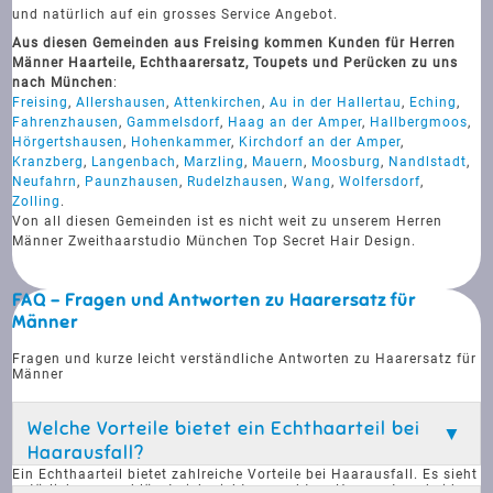
und natürlich auf ein grosses Service Angebot.
Aus diesen Gemeinden aus Freising kommen Kunden für Herren
Männer Haarteile, Echthaarersatz, Toupets und Perücken zu uns
nach München
:
Freising
,
Allershausen
,
Attenkirchen
,
Au in der Hallertau
,
Eching
,
Fahrenzhausen
,
Gammelsdorf
,
Haag an der Amper
,
Hallbergmoos
,
Hörgertshausen
,
Hohenkammer
,
Kirchdorf an der Amper
,
Kranzberg
,
Langenbach
,
Marzling
,
Mauern
,
Moosburg
,
Nandlstadt
,
Neufahrn
,
Paunzhausen
,
Rudelzhausen
,
Wang
,
Wolfersdorf
,
Zolling
.
Von all diesen Gemeinden ist es nicht weit zu unserem Herren
Männer Zweithaarstudio München Top Secret Hair Design.
FAQ - Fragen und Antworten zu Haarersatz für
Männer
Fragen und kurze leicht verständliche Antworten zu Haarersatz für
Männer
Welche Vorteile bietet ein Echthaarteil bei
Haarausfall?
Ein Echthaarteil bietet zahlreiche Vorteile bei Haarausfall. Es sieht
natürlich aus und lässt sich nicht von echtem Haar unterscheiden.