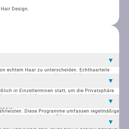
 Hair Design.
 von echtem Haar zu unterscheiden. Echthaarteile
ne diskrete Lösung, um Haarausfall zu kaschieren,
inungsbild erheblich. Durch die individuelle
lich in Einzelterminen statt, um die Privatsphäre
andeln alle Informationen vertraulich. Unsere
spannten Umgebung beraten lassen, ohne sich Sorgen
ebots.
ewährleisten. Diese Programme umfassen regelmäßige
leitungen zur richtigen Pflege zu Hause, damit
nere Schäden schnell und effizient behebt. Unsere
t der Haarersatz über lange Zeit in bestem Zustand.