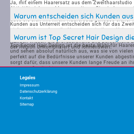
Ja, mit einem Haarersatz aus dem Zweithaarstudio kö
Aktivität sicher und bequem sitzen. Sie sind wass
Haarersatz nicht verrutscht oder sich löst. So kön
Warum entscheiden sich Kunden aus 
dass sie sich mit ihrem Haarersatz genauso sicher f
Kunden aus Unterreit entscheiden sich für das Zwei
nicht möchten, dass ihr Haarersatz in ihrem Heimat
hin zu speziellen Pflegeprogrammen reicht. Die hohe
Warum ist Top Secret Hair Design di
Kunden wissen die professionelle und persönliche B
Top Secret Hair Design ist die beste Wahl für Haare
der Region unkompliziert und lohnenswert.
und sehen absolut natürlich aus, was sie von viele
perfekt auf die Bedürfnisse unserer Kunden abgest
sorgt dafür, dass unsere Kunden lange Freude an i
unserem Studio bieten.
Legales
Impressum
Datenschutzerklärung
Kontakt
Sitemap