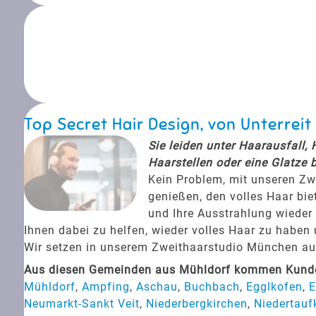
Top Secret Hair Design, von Unterre
Sie leiden unter Haarausfall,
Haarstellen oder eine Glatze 
Kein Problem, mit unseren Zw
genießen, den volles Haar bie
und Ihre Ausstrahlung wieder 
Ihnen dabei zu helfen, wieder volles Haar zu haben
Wir setzen in unserem Zweithaarstudio München auf 
Aus diesen Gemeinden aus Mühldorf kommen Kunden
Mühldorf
,
Ampfing
,
Aschau
,
Buchbach
,
Egglkofen
,
E
Neumarkt-Sankt Veit
,
Niederbergkirchen
,
Niedertauf