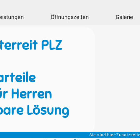
eistungen
Öffnungszeiten
Galerie
erreit PLZ
rteile
ür Herren
bare Lösung
Sie sind hier:
Zusatzseit