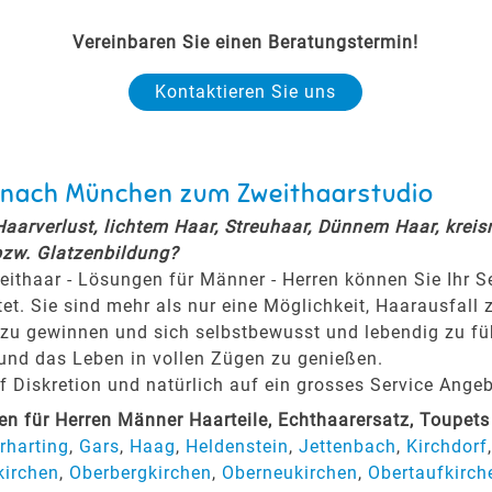
Vereinbaren Sie einen Beratungstermin!
Kontaktieren Sie uns
it nach München zum Zweithaarstudio
 Haarverlust, lichtem Haar, Streuhaar, Dünnem Haar, krei
bzw. Glatzenbildung?
eithaar - Lösungen für Männer - Herren können Sie Ihr 
tet. Sie sind mehr als nur eine Möglichkeit, Haarausfall 
zu gewinnen und sich selbstbewusst und lebendig zu fühl
 und das Leben in vollen Zügen zu genießen.
Diskretion und natürlich auf ein grosses Service Angeb
 für Herren Männer Haarteile, Echthaarersatz, Toupet
rharting
,
Gars
,
Haag
,
Heldenstein
,
Jettenbach
,
Kirchdorf
kirchen
,
Oberbergkirchen
,
Oberneukirchen
,
Obertaufkirch