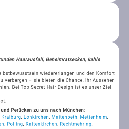
srunden Haarausfall, Geheimratsecken, kahle
Selbstbewusstsein wiedererlangen und den Komfort
zu verbergen – sie bieten die Chance, Ihr Aussehen
en. Bei Top Secret Hair Design ist es unser Ziel,
ot.
s und Perücken zu uns nach München
:
,
Kraiburg
,
Lohkirchen
,
Maitenbeth
,
Mettenheim
,
en
,
Polling
,
Rattenkirchen
,
Rechtmehring
,