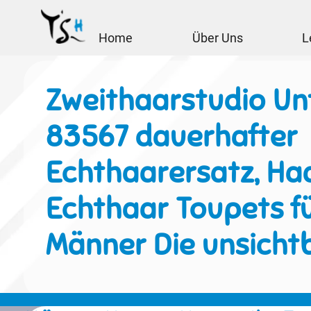
Home
Über Uns
L
Zweithaarstudio Unt
83567 dauerhafter
Echthaarersatz, Haa
Echthaar Toupets f
Männer Die unsicht