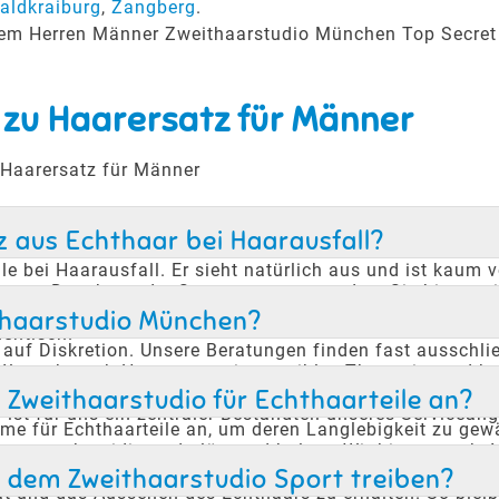
aldkraiburg
,
Zangberg
.
erem Herren Männer Zweithaarstudio München Top Secret
 zu Haarersatz für Männer
 Haarersatz für Männer
tz aus Echthaar bei Haarausfall?
ile bei Haarausfall. Er sieht natürlich aus und ist kaum
en, Duschen oder Sport getragen werden. Sie bieten ei
essern sie das Selbstbewusstsein und das äußere Ersche
ithaarstudio München?
entisch.
uf Diskretion. Unsere Beratungen finden fast ausschließ
Wunsch nach Haarersatz ein sensibles Thema ist und beh
phäre, die wir bieten. So können sie sich in einer ent
Zweithaarstudio für Echthaarteile an?
ist für uns ein zentraler Bestandteil unseres Serviceang
mme für Echthaarteile an, um deren Langlebigkeit zu g
ar geschmeidig und glänzend halten. Wir bieten auch An
en. Zusätzlich gibt es einen Reparaturservice, der klei
 dem Zweithaarstudio Sport treiben?
t und das Aussehen des Echthaars zu erhalten. So bleib