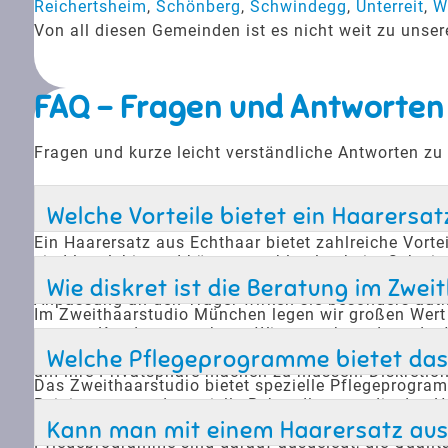
Reichertsheim
,
Schönberg
,
Schwindegg
,
Unterreit
,
W
Von all diesen Gemeinden ist es nicht weit zu uns
FAQ - Fragen und Antworten
Fragen und kurze leicht verständliche Antworten zu
Welche Vorteile bietet ein Haarersa
Ein Haarersatz aus Echthaar bietet zahlreiche Vorte
sind langlebig und können problemlos beim Schwimm
ohne dass eine Operation notwendig ist. Zudem verb
Wie diskret ist die Beratung im Zwe
Anpassung an den Träger wirken sie besonders auth
Im Zweithaarstudio München legen wir großen Wert a
unserer Kunden zu wahren. Wir verstehen, dass der 
Kunden schätzen die persönliche und diskrete Atmos
Welche Pflegeprogramme bietet das 
um ihre Privatsphäre machen zu müssen. Diskretion 
Das Zweithaarstudio bietet spezielle Pflegeprogra
Reinigungen und spezielle Behandlungen, die das Ha
unsere Kunden lange Freude an ihrem Haarersatz hab
Kann man mit einem Haarersatz aus
Pflegeprogramme sind darauf ausgelegt, die Qualitä