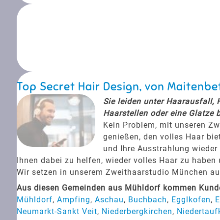
Top Secret Hair Design, von Maitenb
Sie leiden unter Haarausfall,
Haarstellen oder eine Glatze 
Kein Problem, mit unseren Zw
genießen, den volles Haar bie
und Ihre Ausstrahlung wieder 
Ihnen dabei zu helfen, wieder volles Haar zu haben
Wir setzen in unserem Zweithaarstudio München auf 
Aus diesen Gemeinden aus Mühldorf kommen Kunden
Mühldorf
,
Ampfing
,
Aschau
,
Buchbach
,
Egglkofen
,
E
Neumarkt-Sankt Veit
,
Niederbergkirchen
,
Niedertauf