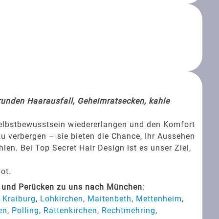
srunden Haarausfall, Geheimratsecken, kahle
Selbstbewusstsein wiedererlangen und den Komfort
zu verbergen – sie bieten die Chance, Ihr Aussehen
en. Bei Top Secret Hair Design ist es unser Ziel,
ot.
s und Perücken zu uns nach München
:
,
Kraiburg
,
Lohkirchen
,
Maitenbeth
,
Mettenheim
,
en
,
Polling
,
Rattenkirchen
,
Rechtmehring
,