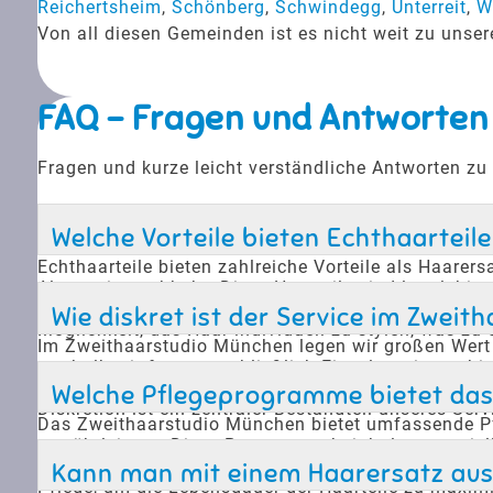
Reichertsheim
,
Schönberg
,
Schwindegg
,
Unterreit
,
W
Von all diesen Gemeinden ist es nicht weit zu uns
FAQ - Fragen und Antworten
Fragen und kurze leicht verständliche Antworten zu
Welche Vorteile bieten Echthaarteil
Echthaarteile bieten zahlreiche Vorteile als Haarers
Alternativen abhebt. Diese Haarteile sind langleb
oder beschädigt werden. Zudem bieten sie eine diskr
Wie diskret ist der Service im Zwei
Möglichkeit, das Haar individuell zu stylen, was zu
Im Zweithaarstudio München legen wir großen Wert a
weshalb wir fast ausschließlich Einzeltermine anbi
Unser Team ist darauf spezialisiert, individuelle 
Welche Pflegeprogramme bietet das 
Diskretion ist ein zentraler Bestandteil unseres Ser
Das Zweithaarstudio München bietet umfassende Pf
gewährleisten. Diese Programme beinhalten speziell
sorgt dafür, dass die Haarteile ihren natürlichen G
Kann man mit einem Haarersatz aus
Pflege, um die Lebensdauer der Haarteile zu maximi