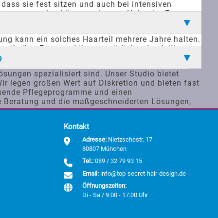
dass sie fest sitzen und auch bei intensiven
getragen werden können, ohne an Halt oder Form zu
n fortzusetzen. Der Komfort und die Sicherheit, die
tung kann ein solches Haarteil mehrere Jahre halten.
teile ihre Form und ihren natürlichen Look über
 zu maximieren. Ein weiterer Vorteil ist unser
?
ösungen spezialisiert sind. Unser Studio bietet
Wir legen großen Wert auf Diskretion und bieten fast
assende Pflegeprogramme und einen
he Beratung und die maßgeschneiderten Lösungen,
Kontakt
Adresse:
Nietzschestr. 17
80807 München
Tel.:
089 / 32 79 93 15
Email:
info@top-secret-hair-design.de
Öffnungszeiten:
Di - Sa / 9:00 - 17:00 Uhr