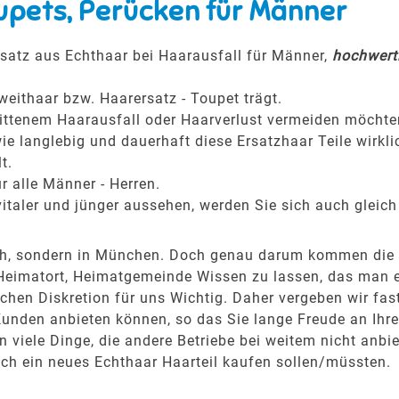
upets, Perücken für Männer
satz aus Echthaar bei Haarausfall für Männer,
hochwerti
weithaar bzw. Haarersatz - Toupet trägt.
hrittenem Haarausfall oder Haarverlust vermeiden möchte
ie langlebig und dauerhaft diese Ersatzhaar Teile wirkli
t.
r alle Männer - Herren.
italer und jünger aussehen, werden Sie sich auch gleich
beth, sondern in München. Doch genau darum kommen die
eimatort, Heimatgemeinde Wissen zu lassen, das man ein
hen Diskretion für uns Wichtig. Daher vergeben wir fas
Kunden anbieten können, so das Sie lange Freude an Ih
viele Dinge, die andere Betriebe bei weitem nicht anbie
ich ein neues Echthaar Haarteil kaufen sollen/müssten.