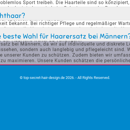
lemlos Sport treiben. Die Haarteile sind so konzipiert, 
t, was bedeutet, dass sie beim Schwimmen oder Duschen 
Freiheit, ihren gewohnten Lebensstil ohne Einschränkunge
chthaar?
 für sportlich aktive Kunden.
keit bekannt. Bei richtiger Pflege und regelmäßiger War
fessionelle Verarbeitung tragen dazu bei, dass die Haar
ützen die Kunden dabei, die Lebensdauer ihrer Haarteile
e beste Wahl für Haarersatz bei Männern
 der Haarteile weiter zu verlängern.
satz bei Männern, da wir auf individuelle und diskrete L
aussehen, sondern auch langlebig und pflegeleicht sind. 
häre unserer Kunden zu schützen. Zudem bieten wir umf
e zu maximieren. Unsere Kunden schätzen die persönlic
© top-secret-hair-design.de 2026. - All Rights Reserved.