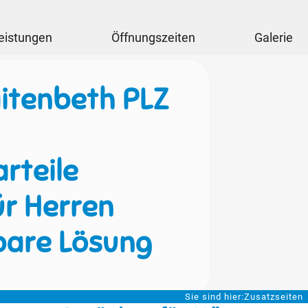
eistungen
Öffnungszeiten
Galerie
itenbeth PLZ
rteile
ür Herren
bare Lösung
Sie sind hier:
Zusatzseiten