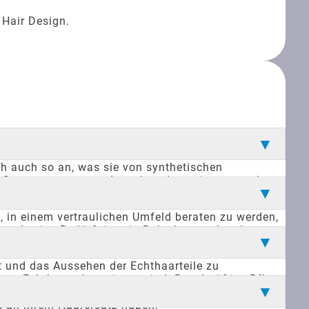
 Hair Design.
ich auch so an, was sie von synthetischen
Sport getragen werden, ohne dass sie verrutschen
tlich machen möchten. Ein weiterer Vorteil ist die
 in einem vertraulichen Umfeld beraten zu werden,
lt und seine Bedürfnisse in Ruhe besprechen kann.
prechen, ohne dass Außenstehende davon erfahren.
 und das Aussehen der Echthaarteile zu
e von Echthaar abgestimmt sind. Regelmäßige Pflege
r unseren Kunden Tipps und Tricks zur täglichen
e an ihrem Haarersatz haben.