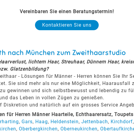
Vereinbaren Sie einen Beratungstermin!
Kontaktieren Sie uns
eth nach München zum Zweithaarstudio
 Haarverlust, lichtem Haar, Streuhaar, Dünnem Haar, krei
bzw. Glatzenbildung?
eithaar - Lösungen für Männer - Herren können Sie Ihr 
tet. Sie sind mehr als nur eine Möglichkeit, Haarausfall 
zu gewinnen und sich selbstbewusst und lebendig zu fühl
 und das Leben in vollen Zügen zu genießen.
Diskretion und natürlich auf ein grosses Service Angeb
 für Herren Männer Haarteile, Echthaarersatz, Toupet
rharting
,
Gars
,
Haag
,
Heldenstein
,
Jettenbach
,
Kirchdorf
kirchen
,
Oberbergkirchen
,
Oberneukirchen
,
Obertaufkirch