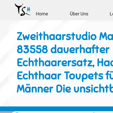
Home
Über Uns
L
Zweithaarstudio Ma
83558 dauerhafter
Echthaarersatz, Haa
Echthaar Toupets f
Männer Die unsicht