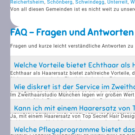
Reichertsheim
,
Schönberg
,
Schwindegg
,
Unterreit
,
W
Von all diesen Gemeinden ist es nicht weit zu uns
FAQ - Fragen und Antworten
Fragen und kurze leicht verständliche Antworten zu
Welche Vorteile bietet Echthaar als
Echthaar als Haarersatz bietet zahlreiche Vorteile,
färben, was eine hohe Flexibilität bei der Frisuren
wie Schwimmen oder Sport. Es bietet eine dauerhaft
Wie diskret ist der Service im Zwei
unmöglich zu erkennen, dass es sich um einen Haar
Im Zweithaarstudio München legen wir großen Wert 
ausschließlich Einzeltermine, um die Privatsphäre
statt, sodass sich unsere Kunden wohl und sicher fü
Kann ich mit einem Haarersatz von T
Heimatort bekannt wird. Unser Team ist professione
Ja, mit einem Haarersatz von Top Secret Hair Design
bei intensiven Aktivitäten nicht verrutschen. Sie s
machen müssen. Viele unserer Kunden berichten, das
Welche Pflegeprogramme bietet das
unserer Produkte ermöglichen es Ihnen, aktiv zu ble