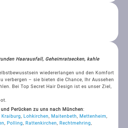
srunden Haarausfall, Geheimratsecken, kahle
Selbstbewusstsein wiedererlangen und den Komfort
zu verbergen – sie bieten die Chance, Ihr Aussehen
en. Bei Top Secret Hair Design ist es unser Ziel,
ot.
s und Perücken zu uns nach München
:
,
Kraiburg
,
Lohkirchen
,
Maitenbeth
,
Mettenheim
,
en
,
Polling
,
Rattenkirchen
,
Rechtmehring
,