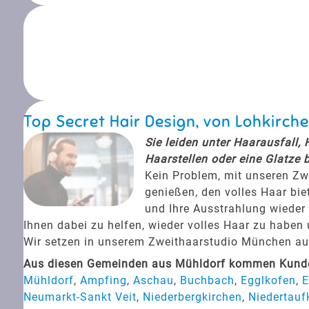
Top Secret Hair Design, von Lohkirc
Sie leiden unter Haarausfall,
Haarstellen oder eine Glatze 
Kein Problem, mit unseren Zw
genießen, den volles Haar bie
und Ihre Ausstrahlung wieder 
Ihnen dabei zu helfen, wieder volles Haar zu haben
Wir setzen in unserem Zweithaarstudio München auf 
Aus diesen Gemeinden aus Mühldorf kommen Kunden
Mühldorf
,
Ampfing
,
Aschau
,
Buchbach
,
Egglkofen
,
E
Neumarkt-Sankt Veit
,
Niederbergkirchen
,
Niedertauf