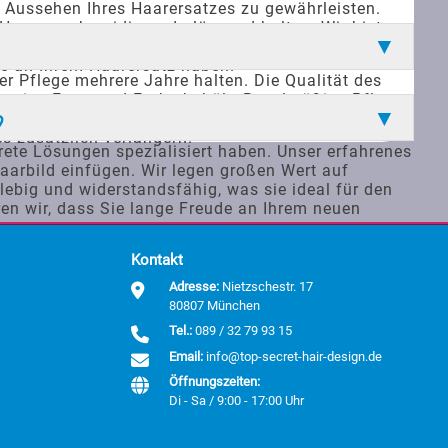
 Aussehen Ihres Haarersatzes zu gewährleisten.
aar geschmeidig und glänzend halten. Wir bieten
z zu empfehlen. Unsere Kunden können sich darauf
ude an Ihrem Haarersatz haben.
er Pflege mehrere Jahre halten. Die Qualität des
h seine Form und Farbe behält. Regelmäßige Pflege
r Haltbarkeit und der natürlichen Optik ihrer
?
s zusätzlich verlängern.
krete Lösungen spezialisiert haben. Unser erfahrenes
aarbild einfügen. Wir legen großen Wert auf
ebig und widerstandsfähig, was sie ideal für den
n wir, dass Sie lange Freude an Ihrem neuen
Kontakt
Adresse:
Nietzschestr. 17
80807 München
Tel.:
089 / 32 79 93 15
Email:
info@top-secret-hair-design.de
Öffnungszeiten:
Di - Sa / 9:00 - 17:00 Uhr