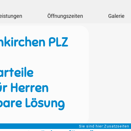
eistungen
Öffnungszeiten
Galerie
hkirchen PLZ
rteile
ür Herren
bare Lösung
Sie sind hier:
Zusatzseiten