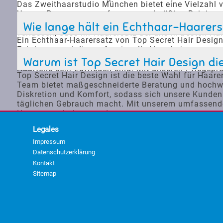
Das Zweithaarstudio München bietet eine Vielzahl 
Unsere Programme umfassen regelmäßige Reinigunge
auch individuelle Beratung an, um die besten Pfle
Wie lange hält ein Echthaar-Haarers
verlassen, dass ihr Haarersatz bei uns in besten Hä
Ein Echthaar-Haarersatz von Top Secret Hair Design 
Echthaars und die professionelle Verarbeitung sorg
und Wartung sind entscheidend, um die Lebensdauer 
Warum ist Top Secret Hair Design di
Haarteile sehr zufrieden sind. Mit unseren Pflegep
Top Secret Hair Design ist die beste Wahl für Haare
Team bietet maßgeschneiderte Beratung und hochwert
Diskretion und Komfort, sodass sich unsere Kunden 
täglichen Gebrauch macht. Mit unserem umfassende
Haarersatz haben werden.
Legales
Impressum
Datenschutzerklärung
Kontakt
Sitemap