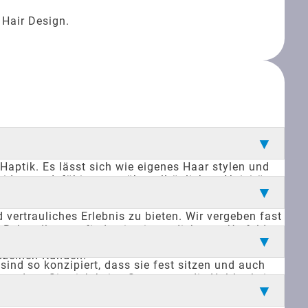
 Hair Design.
 Haptik. Es lässt sich wie eigenes Haar stylen und
widerstandsfähig gegenüber alltäglichen Aktivitäten
st. Durch die Verwendung von Echthaar ist es nahezu
ertrauliches Erlebnis zu bieten. Wir vergeben fast
d Behandlungen finden in einem diskreten Umfeld
 nicht möchten, dass ihr Haarersatz in ihrem
inzelnen Kunden.
ind so konzipiert, dass sie fest sitzen und auch
, sodass Sie sich keine Sorgen um die Haltbarkeit
em natürlichen Haar. Der Komfort und die Stabilität