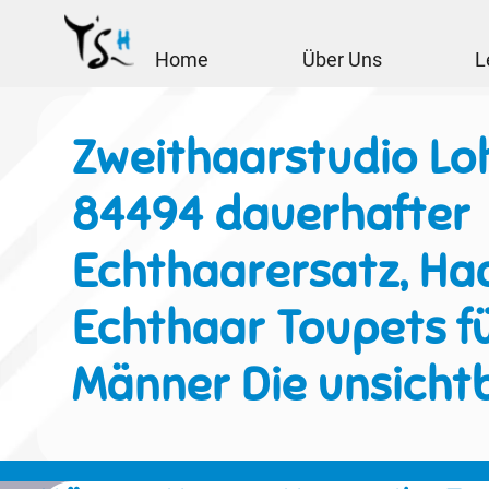
Home
Über Uns
L
Zweithaarstudio Lo
84494 dauerhafter
Echthaarersatz, Haa
Echthaar Toupets f
Männer Die unsicht