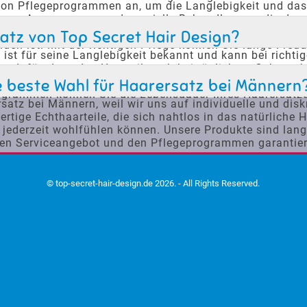
von Pflegeprogrammen an, um die Langlebigkeit und das
n, Anpassungen und spezielle Behandlungen, die das H
geprodukte und -methoden für Ihren speziellen Haarersat
atz von Top Secret Hair Design?
nden ist. Mit der richtigen Pflege können Sie lange Fre
ist für seine Langlebigkeit bekannt und kann bei richtig
en dafür, dass das Haarteil auch bei täglichem Gebrauc
zu maximieren. Unsere Kunden berichten, dass sie mit de
e beste Wahl für Haarersatz bei Männern
rogrammen können Sie die Lebensdauer Ihres Haarersatze
rsatz bei Männern, weil wir uns auf individuelle und dis
ige Echthaarteile, die sich nahtlos in das natürliche H
jederzeit wohlfühlen können. Unsere Produkte sind langl
n Serviceangebot und den Pflegeprogrammen garantiere
© top-secret-hair-design.de 2026. - All Rights Reserved.