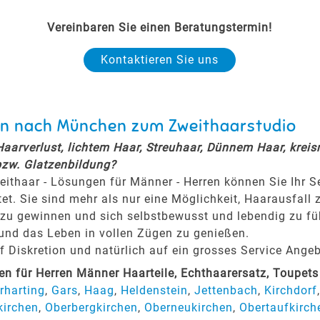
Vereinbaren Sie einen Beratungstermin!
Kontaktieren Sie uns
hen nach München zum Zweithaarstudio
 Haarverlust, lichtem Haar, Streuhaar, Dünnem Haar, krei
bzw. Glatzenbildung?
eithaar - Lösungen für Männer - Herren können Sie Ihr 
tet. Sie sind mehr als nur eine Möglichkeit, Haarausfall 
zu gewinnen und sich selbstbewusst und lebendig zu fühl
 und das Leben in vollen Zügen zu genießen.
Diskretion und natürlich auf ein grosses Service Angeb
 für Herren Männer Haarteile, Echthaarersatz, Toupet
rharting
,
Gars
,
Haag
,
Heldenstein
,
Jettenbach
,
Kirchdorf
kirchen
,
Oberbergkirchen
,
Oberneukirchen
,
Obertaufkirch