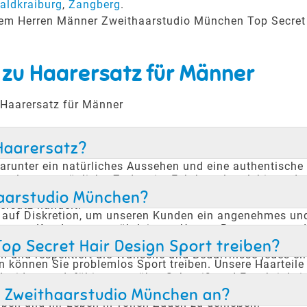
aldkraiburg
,
Zangberg
.
erem Herren Männer Zweithaarstudio München Top Secret
 zu Haarersatz für Männer
 Haarersatz für Männer
 Haarersatz?
 darunter ein natürliches Aussehen und eine authentische
gestaltung ermöglicht. Zudem ist Echthaar langlebig und 
e Lösung, die sich nahtlos in den Alltag integrieren läs
thaarstudio München?
ersatz handelt.
auf Diskretion, um unseren Kunden ein angenehmes und v
 unserer Kunden zu gewährleisten. Unsere Beratungen un
hlen können. Dies ist besonders wichtig für Kunden, die
op Secret Hair Design Sport treiben?
ll und respektiert die Wünsche und Bedürfnisse jedes e
 können Sie problemlos Sport treiben. Unsere Haarteile s
ind widerstandsfähig gegenüber Schweiß und Feuchtigkeit
s sie sich beim Sport genauso sicher fühlen wie mit ihr
 Zweithaarstudio München an?
iben und Ihr Leben in vollen Zügen zu genießen.