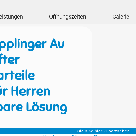
eistungen
Öffnungszeiten
Galerie
pplinger Au
fter
rteile
ür Herren
bare Lösung
Sie sind hier:
Zusatzseiten