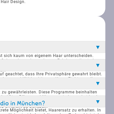
 Hair Design.
ässt sich kaum von eigenem Haar unterscheiden.
en Gebrauch machen müssen. Echthaarteile sind
Haarersatz zu beschädigen. Diese Eigenschaften
en.
f geachtet, dass Ihre Privatsphäre gewahrt bleibt.
gebung wohlfühlen können. Unser Ziel ist es, Ihnen
Ihren Haarersatz bietet. So können Sie sicher sein,
t zu gewährleisten. Diese Programme beinhalten
gelmäßige Pflege und Wartung sind entscheidend,
 Seite, um sicherzustellen, dass Sie lange Freude
udio in München?
nd effizient zu beheben.
ete Möglichkeit bietet, Haarersatz zu erhalten. In