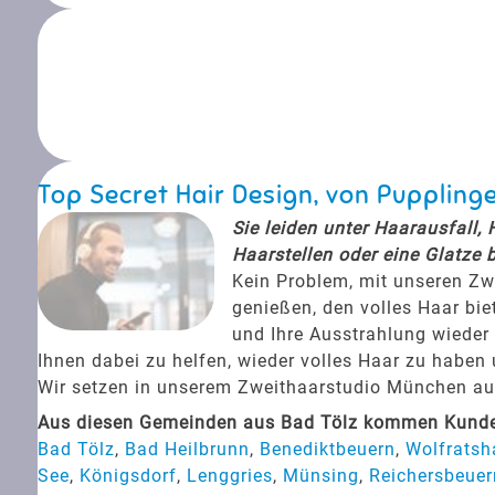
Top Secret Hair Design, von Pupplin
Sie leiden unter Haarausfall,
Haarstellen oder eine Glatze 
Kein Problem, mit unseren Zw
genießen, den volles Haar bie
und Ihre Ausstrahlung wieder 
Ihnen dabei zu helfen, wieder volles Haar zu haben
Wir setzen in unserem Zweithaarstudio München auf 
Aus diesen Gemeinden aus Bad Tölz kommen Kunden
Bad Tölz
,
Bad Heilbrunn
,
Benediktbeuern
,
Wolfratsh
See
,
Königsdorf
,
Lenggries
,
Münsing
,
Reichersbeuer