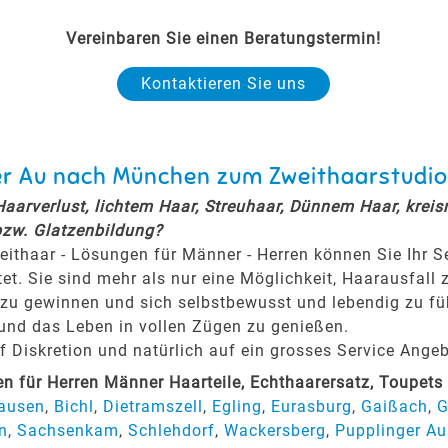
Vereinbaren Sie einen Beratungstermin!
Kontaktieren Sie uns
ger Au nach München zum Zweithaarstudio
 Haarverlust, lichtem Haar, Streuhaar, Dünnem Haar, krei
bzw. Glatzenbildung?
eithaar - Lösungen für Männer - Herren können Sie Ihr 
tet. Sie sind mehr als nur eine Möglichkeit, Haarausfall 
zu gewinnen und sich selbstbewusst und lebendig zu fühl
 und das Leben in vollen Zügen zu genießen.
Diskretion und natürlich auf ein grosses Service Angeb
 für Herren Männer Haarteile, Echthaarersatz, Toupet
ausen
,
Bichl
,
Dietramszell
,
Egling
,
Eurasburg
,
Gaißach
,
G
n
,
Sachsenkam
,
Schlehdorf
,
Wackersberg
,
Pupplinger Au