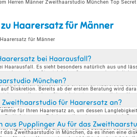
erem Herren Männer Zweithaarstudio München Top Secret
 zu Haarersatz für Männer
 Haarersatz für Männer
Haarersatz bei Haarausfall?
bei Haarausfall. Es sieht besonders natürlich aus und l
t werden, sodass Sie sich keine Sorgen um den täglich
s Sie schwimmen, baden und duschen können, ohne den 
thaarstudio München?
en, die einen diskreten und effektiven Haarersatz such
f Diskretion. Bereits ab der ersten Beratung wird darau
 sicherzustellen, dass Sie sich in einer vertraulichen Um
tiert und Ihnen gleichzeitig die bestmögliche Lösung für 
Zweithaarstudio für Haarersatz an?
leibt.
ramme für Ihren Haarersatz an, um dessen Langlebigkei
die Bedürfnisse von Echthaarteilen abgestimmt sind. Re
zu erhalten. Unser Team steht Ihnen mit Rat und Tat zur
n aus Pupplinger Au für das Zweithaarst
inen Reparaturservice an, um kleinere Schäden schnell u
 das Zweithaarstudio in München, da es ihnen eine diskr