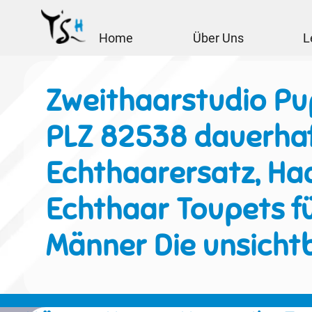
Home
Über Uns
L
Zweithaarstudio Pu
PLZ 82538 dauerha
Echthaarersatz, Haa
Echthaar Toupets f
Männer Die unsicht