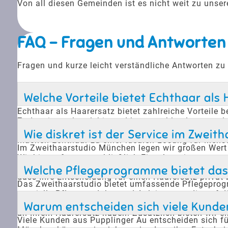
Von all diesen Gemeinden ist es nicht weit zu uns
FAQ - Fragen und Antworten
Fragen und kurze leicht verständliche Antworten zu
Welche Vorteile bietet Echthaar als 
Echthaar als Haarersatz bietet zahlreiche Vorteile 
Zudem ist es langlebig und kann problemlos gestyl
widerstandsfähig gegen Wasser, was bedeutet, das
Wie diskret ist der Service im Zwei
machen Echthaar zu einer idealen Lösung für Mensch
Im Zweithaarstudio München legen wir großen Wert au
Wir bieten fast ausschließlich Einzeltermine an, um
einen Service zu bieten, der Ihre Bedürfnisse respek
Welche Pflegeprogramme bietet das 
dass Ihre Entscheidung für einen Haarersatz privat b
Das Zweithaarstudio bietet umfassende Pflegeprog
spezielle Pflegeprodukte und Anleitungen, die auf 
um die Qualität und das Aussehen des Haarersatzes 
Warum entscheiden sich viele Kunde
an Ihrem Haarersatz haben. Zusätzlich bieten wir e
Viele Kunden aus Pupplinger Au entscheiden sich für