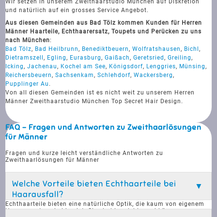
Wir setzen in unserem Zweithaarstudio München auf Diskretion
und natürlich auf ein grosses Service Angebot.
Aus diesen Gemeinden aus Bad Tölz kommen Kunden für Herren
Männer Haarteile, Echthaarersatz, Toupets und Perücken zu uns
nach München
:
Bad Tölz
,
Bad Heilbrunn
,
Benediktbeuern
,
Wolfratshausen
,
Bichl
,
Dietramszell
,
Egling
,
Eurasburg
,
Gaißach
,
Geretsried
,
Greiling
,
Icking
,
Jachenau
,
Kochel am See
,
Königsdorf
,
Lenggries
,
Münsing
,
Reichersbeuern
,
Sachsenkam
,
Schlehdorf
,
Wackersberg
,
Pupplinger Au
.
Von all diesen Gemeinden ist es nicht weit zu unserem Herren
Männer Zweithaarstudio München Top Secret Hair Design.
FAQ - Fragen und Antworten zu Zweithaarlösungen
für Männer
Fragen und kurze leicht verständliche Antworten zu
Zweithaarlösungen für Männer
Welche Vorteile bieten Echthaarteile bei
Haarausfall?
Echthaarteile bieten eine natürliche Optik, die kaum von eigenem
Haar zu unterscheiden ist. Sie sind langlebig und können