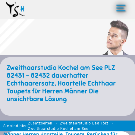
>
Zweithaarstudio Kochel am See PLZ
82431 – 82432 dauerhafter
Echthaarersatz, Haarteile Echthaar
Toupets für Herren Männer Die
unsichtbare Lösung
Zusatzseiten
Zweithaarstudio Bad Tölz
Sie sind hier:
Zweithaarstudio Kochel am See
Männer Herren Haarteile, Toupets, Perücken für