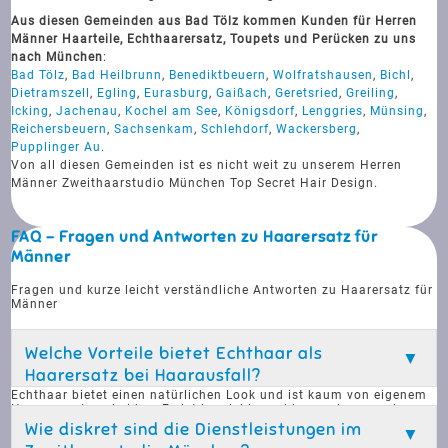
Aus diesen Gemeinden aus Bad Tölz kommen Kunden für Herren
Männer Haarteile, Echthaarersatz, Toupets und Perücken zu uns
nach München
:
Bad Tölz
,
Bad Heilbrunn
,
Benediktbeuern
,
Wolfratshausen
,
Bichl
,
Dietramszell
,
Egling
,
Eurasburg
,
Gaißach
,
Geretsried
,
Greiling
,
Icking
,
Jachenau
,
Kochel am See
,
Königsdorf
,
Lenggries
,
Münsing
,
Reichersbeuern
,
Sachsenkam
,
Schlehdorf
,
Wackersberg
,
Pupplinger Au
.
Von all diesen Gemeinden ist es nicht weit zu unserem Herren
Männer Zweithaarstudio München Top Secret Hair Design.
FAQ - Fragen und Antworten zu Haarersatz für
Männer
Fragen und kurze leicht verständliche Antworten zu Haarersatz für
Männer
Welche Vorteile bietet Echthaar als
Haarersatz bei Haarausfall?
Echthaar bietet einen natürlichen Look und ist kaum von eigenem
Haar zu unterscheiden. Es ist langlebig und kann wie normales
Haar gestylt werden. Zudem sind Echthaarteile widerstandsfähig
Wie diskret sind die Dienstleistungen im
gegen alltägliche Aktivitäten wie Schwimmen oder Sport. Sie