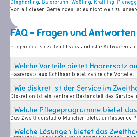
Dingharting
,
Baierbrunn
,
Weßling
,
Krailling
,
Planegg
Von all diesen Gemeinden ist es nicht weit zu uns
FAQ - Fragen und Antworten
Fragen und kurze leicht verständliche Antworten zu
Welche Vorteile bietet Haarersatz 
Haarersatz aus Echthaar bietet zahlreiche Vorteile
Echthaarteile, die nicht erkennen lassen, dass es s
Schwimmen, Baden und Sport ohne Einschränkungen 
Wie diskret ist der Service im Zwei
möchten. Die Echthaarteile sind so gestaltet, dass s
Diskretion ist ein zentraler Bestandteil des Servi
Einzeltermine vergeben. Dies stellt sicher, dass Si
aus Straßlach-Dingharting ermöglicht, diskret einen
Welche Pflegeprogramme bietet das
dass sich Kunden wohlfühlen und den Service unbe
Das Zweithaarstudio München bietet umfassende Pf
ausgelegt, die Qualität und das Aussehen Ihres Ech
dass Ihr Haarersatz immer frisch und natürlich auss
Welche Lösungen bietet das Zweitha
Haarersatz zu beheben, ohne gleich ein neues Teil 