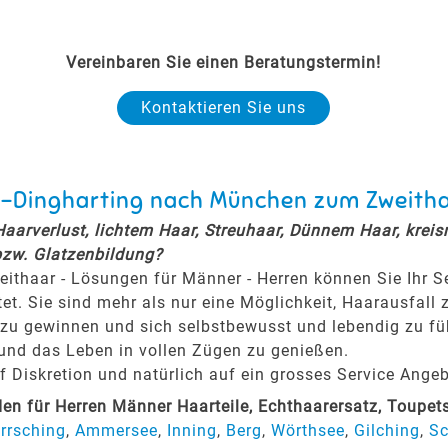
Vereinbaren Sie einen Beratungstermin!
Kontaktieren Sie uns
ch-Dingharting nach München zum Zweith
 Haarverlust, lichtem Haar, Streuhaar, Dünnem Haar, krei
bzw. Glatzenbildung?
eithaar - Lösungen für Männer - Herren können Sie Ihr 
tet. Sie sind mehr als nur eine Möglichkeit, Haarausfall 
zu gewinnen und sich selbstbewusst und lebendig zu fühl
 und das Leben in vollen Zügen zu genießen.
Diskretion und natürlich auf ein grosses Service Angeb
n für Herren Männer Haarteile, Echthaarersatz, Toupe
rrsching
,
Ammersee
,
Inning
,
Berg
,
Wörthsee
,
Gilching
,
Sc