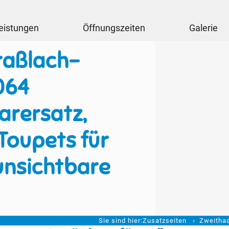
eistungen
Öffnungszeiten
Galerie
raßlach-
064
arersatz,
Toupets für
unsichtbare
Sie sind hier:
Zusatzseiten
Zweithaa