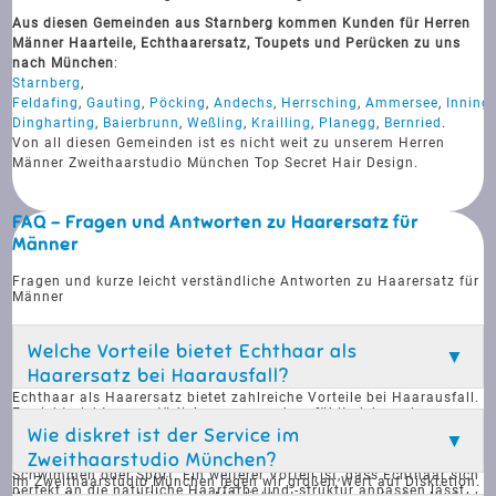
Aus diesen Gemeinden aus Starnberg kommen Kunden für Herren
Männer Haarteile, Echthaarersatz, Toupets und Perücken zu uns
nach München
:
Starnberg
,
Feldafing
,
Gauting
,
Pöcking
,
Andechs
,
Herrsching
,
Ammersee
,
Inning
Dingharting
,
Baierbrunn
,
Weßling
,
Krailling
,
Planegg
,
Bernried
.
Von all diesen Gemeinden ist es nicht weit zu unserem Herren
Männer Zweithaarstudio München Top Secret Hair Design.
FAQ - Fragen und Antworten zu Haarersatz für
Männer
Fragen und kurze leicht verständliche Antworten zu Haarersatz für
Männer
Welche Vorteile bietet Echthaar als
Haarersatz bei Haarausfall?
Echthaar als Haarersatz bietet zahlreiche Vorteile bei Haarausfall.
Es sieht nicht nur natürlicher aus, sondern fühlt sich auch so an
und lässt sich wie normales Haar stylen. Echthaar ist langlebig
Wie diskret ist der Service im
und kann problemlos gewaschen, geföhnt und gestylt werden.
Zweithaarstudio München?
Zudem ist es widerstandsfähig gegen alltägliche Aktivitäten wie
Schwimmen oder Sport. Ein weiterer Vorteil ist, dass Echthaar sich
Im Zweithaarstudio München legen wir großen Wert auf Diskretion.
perfekt an die natürliche Haarfarbe und -struktur anpassen lässt,