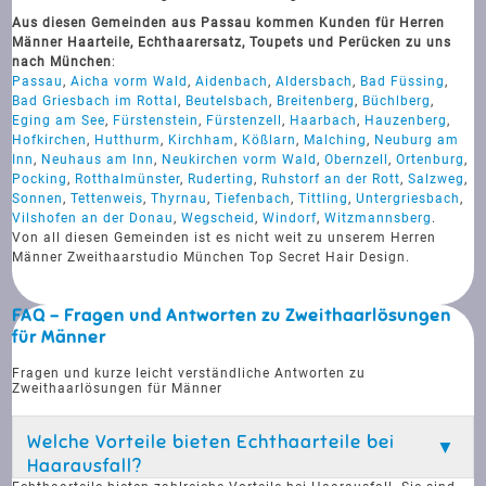
Aus diesen Gemeinden aus Passau kommen Kunden für Herren
Männer Haarteile, Echthaarersatz, Toupets und Perücken zu uns
nach München
:
Passau
,
Aicha vorm Wald
,
Aidenbach
,
Aldersbach
,
Bad Füssing
,
Bad Griesbach im Rottal
,
Beutelsbach
,
Breitenberg
,
Büchlberg
,
Eging am See
,
Fürstenstein
,
Fürstenzell
,
Haarbach
,
Hauzenberg
,
Hofkirchen
,
Hutthurm
,
Kirchham
,
Kößlarn
,
Malching
,
Neuburg am
Inn
,
Neuhaus am Inn
,
Neukirchen vorm Wald
,
Obernzell
,
Ortenburg
,
Pocking
,
Rotthalmünster
,
Ruderting
,
Ruhstorf an der Rott
,
Salzweg
,
Sonnen
,
Tettenweis
,
Thyrnau
,
Tiefenbach
,
Tittling
,
Untergriesbach
,
Vilshofen an der Donau
,
Wegscheid
,
Windorf
,
Witzmannsberg
.
Von all diesen Gemeinden ist es nicht weit zu unserem Herren
Männer Zweithaarstudio München Top Secret Hair Design.
FAQ - Fragen und Antworten zu Zweithaarlösungen
für Männer
Fragen und kurze leicht verständliche Antworten zu
Zweithaarlösungen für Männer
Welche Vorteile bieten Echthaarteile bei
Haarausfall?