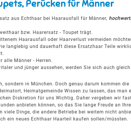
upets, Perücken für Männer
satz aus Echthaar bei Haarausfall für Männer,
hochwerti
weithaar bzw. Haarersatz - Toupet trägt.
hrittenem Haarausfall oder Haarverlust vermeiden möchte
ie langlebig und dauerhaft diese Ersatzhaar Teile wirkli
t.
r alle Männer - Herren.
italer und jünger aussehen, werden Sie sich auch gleich
bach, sondern in München. Doch genau darum kommen die
eimatort, Heimatgemeinde Wissen zu lassen, das man ein
hen Diskretion für uns Wichtig. Daher vergeben wir fas
Kunden anbieten können, so das Sie lange Freude an Ih
viele Dinge, die andere Betriebe bei weitem nicht anbie
ich ein neues Echthaar Haarteil kaufen sollen/müssten.