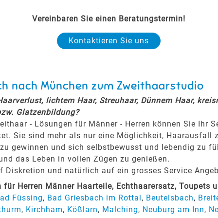
Vereinbaren Sie einen Beratungstermin!
Kontaktieren Sie uns
ach nach München zum Zweithaarstudio
 Haarverlust, lichtem Haar, Streuhaar, Dünnem Haar, krei
bzw. Glatzenbildung?
eithaar - Lösungen für Männer - Herren können Sie Ihr 
tet. Sie sind mehr als nur eine Möglichkeit, Haarausfall 
zu gewinnen und sich selbstbewusst und lebendig zu fühl
 und das Leben in vollen Zügen zu genießen.
Diskretion und natürlich auf ein grosses Service Angeb
ür Herren Männer Haarteile, Echthaarersatz, Toupets 
ad Füssing
,
Bad Griesbach im Rottal
,
Beutelsbach
,
Breit
thurm
,
Kirchham
,
Kößlarn
,
Malching
,
Neuburg am Inn
,
Ne