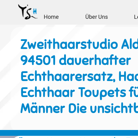
Home
Über Uns
L
Zweithaarstudio Al
94501 dauerhafter
Echthaarersatz, Haa
Echthaar Toupets f
Männer Die unsicht