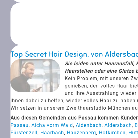
Top Secret Hair Design, von Aldersb
Sie leiden unter Haarausfall,
Haarstellen oder eine Glatze 
Kein Problem, mit unseren Zw
genießen, den volles Haar bie
und Ihre Ausstrahlung wieder 
Ihnen dabei zu helfen, wieder volles Haar zu haben
Wir setzen in unserem Zweithaarstudio München auf 
Aus diesen Gemeinden aus Passau kommen Kunden f
Passau
,
Aicha vorm Wald
,
Aidenbach
,
Aldersbach
,
B
Fürstenzell
,
Haarbach
,
Hauzenberg
,
Hofkirchen
,
Hut