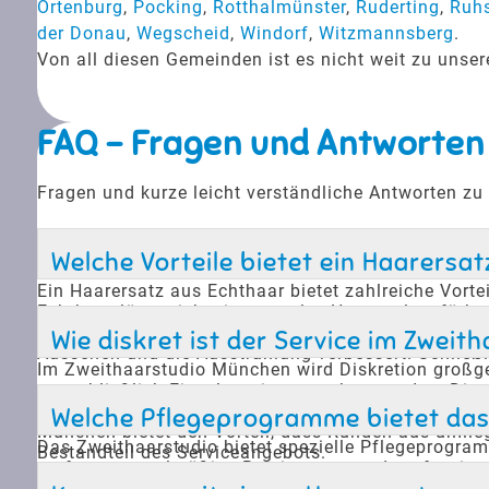
Ortenburg
,
Pocking
,
Rotthalmünster
,
Ruderting
,
Ruhs
der Donau
,
Wegscheid
,
Windorf
,
Witzmannsberg
.
Von all diesen Gemeinden ist es nicht weit zu uns
FAQ - Fragen und Antworten
Fragen und kurze leicht verständliche Antworten z
Welche Vorteile bietet ein Haarersa
Ein Haarersatz aus Echthaar bietet zahlreiche Vorte
Echthaar lässt sich wie normales Haar stylen, färbe
alltägliche Beanspruchungen wie Schwimmen, Dusche
Wie diskret ist der Service im Zwei
Aussehen und die Ausstrahlung verbessert. Schließl
Im Zweithaarstudio München wird Diskretion großges
ausschließlich Einzeltermine vergeben werden. Dies
stehen. Das Studio ist sich der Sensibilität des T
Welche Pflegeprogramme bietet das
München bietet den Vorteil, dass Kunden aus umlie
Das Zweithaarstudio bietet spezielle Pflegeprogra
Bestandteil des Serviceangebots.
umfassen regelmäßige Reinigungen und professionel
zur richtigen Pflege und Handhabung ihres Haarersa