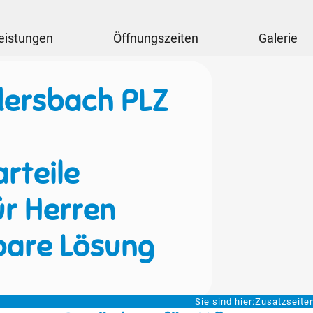
eistungen
Öffnungszeiten
Galerie
dersbach PLZ
rteile
ür Herren
bare Lösung
Sie sind hier:
Zusatzseite