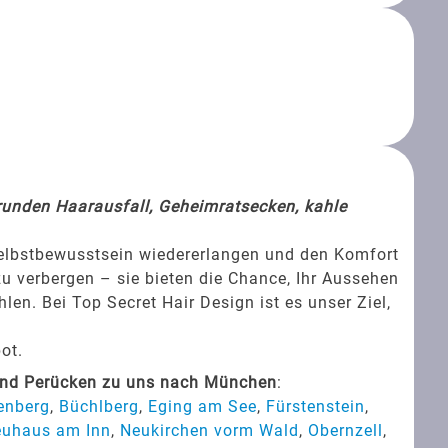
srunden Haarausfall, Geheimratsecken, kahle
Selbstbewusstsein wiedererlangen und den Komfort
zu verbergen – sie bieten die Chance, Ihr Aussehen
en. Bei Top Secret Hair Design ist es unser Ziel,
ot.
und Perücken zu uns nach München
:
enberg
,
Büchlberg
,
Eging am See
,
Fürstenstein
,
uhaus am Inn
,
Neukirchen vorm Wald
,
Obernzell
,