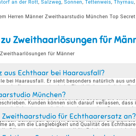
torf an der Rott
,
Salzweg
,
Sonnen
,
Tettenweis
,
Thyrnau
erem Herren Männer Zweithaarstudio München Top Secret
 zu Zweithaarlösungen für Män
u Zweithaarlösungen für Männer
tz aus Echthaar bei Haarausfall?
ile bei Haarausfall. Er sieht besonders natürlich aus u
n und pflegen, was eine hohe Flexibilität ermöglicht. Z
n und Sport. Diese Art von Haarersatz kann das Selbst
thaarstudio München?
ich bietet Echthaar eine dauerhafte Lösung, die ohne ch
chrieben. Kunden können sich darauf verlassen, dass ih
 ermöglicht eine persönliche und ungestörte Beratung, be
hemas bewusst und sorgt dafür, dass Kunden sich wohl und
 Zweithaarstudio für Echthaarersatz an
genden Gemeinden anonym bleiben können. Die diskrete 
mme an, um die Langlebigkeit und Qualität des Echthaar
le Pflegeprodukte, die speziell für Echthaar entwickel
tzes. Zudem bietet das Studio Reparaturservices an, um