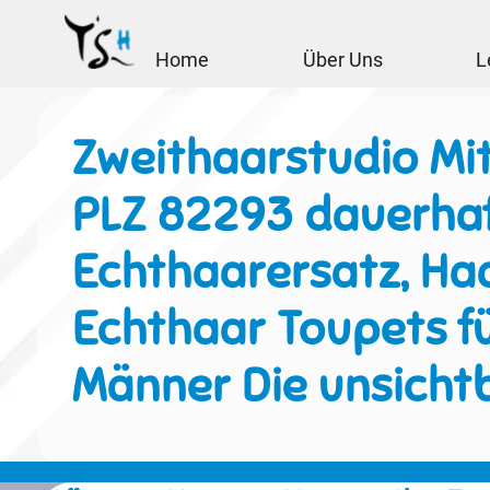
Home
Über Uns
L
Zweithaarstudio Mit
PLZ 82293 dauerha
Echthaarersatz, Haa
Echthaar Toupets f
Männer Die unsicht