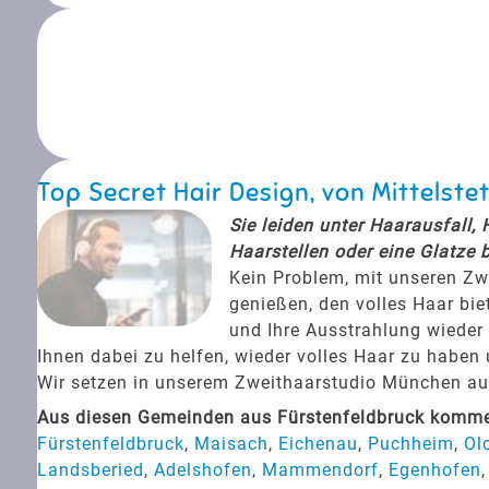
Top Secret Hair Design, von Mittels
Sie leiden unter Haarausfall,
Haarstellen oder eine Glatze 
Kein Problem, mit unseren Zw
genießen, den volles Haar bie
und Ihre Ausstrahlung wieder 
Ihnen dabei zu helfen, wieder volles Haar zu haben
Wir setzen in unserem Zweithaarstudio München auf 
Aus diesen Gemeinden aus Fürstenfeldbruck kommen
Fürstenfeldbruck
,
Maisach
,
Eichenau
,
Puchheim
,
Ol
Landsberied
,
Adelshofen
,
Mammendorf
,
Egenhofen