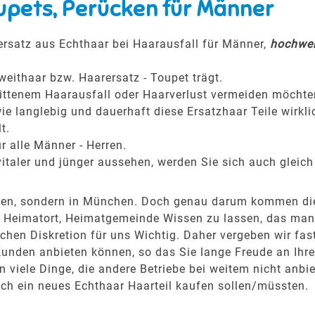
upets, Perücken für Männer
rsatz aus Echthaar bei Haarausfall für Männer,
hochwer
weithaar bzw. Haarersatz - Toupet trägt.
hrittenem Haarausfall oder Haarverlust vermeiden möchte
ie langlebig und dauerhaft diese Ersatzhaar Teile wirkli
t.
r alle Männer - Herren.
italer und jünger aussehen, werden Sie sich auch gleich
tetten, sondern in München. Doch genau darum kommen d
m Heimatort, Heimatgemeinde Wissen zu lassen, das man e
hen Diskretion für uns Wichtig. Daher vergeben wir fas
Kunden anbieten können, so das Sie lange Freude an Ih
viele Dinge, die andere Betriebe bei weitem nicht anbie
ich ein neues Echthaar Haarteil kaufen sollen/müssten.