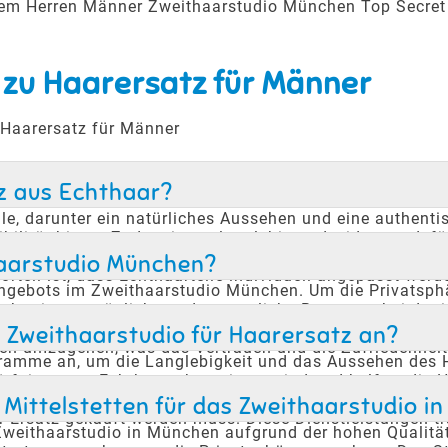
erem Herren Männer Zweithaarstudio München Top Secret
 zu Haarersatz für Männer
 Haarersatz für Männer
tz aus Echthaar?
ile, darunter ein natürliches Aussehen und eine authenti
ibilität bietet. Zudem ist es langlebig und widerstandsfä
ng von Echthaar ist der Haarersatz kaum von natürlic
thaarstudio München?
orteil ist, dass Echthaarteile individuell angepasst wer
ceangebots im Zweithaarstudio München. Um die Privatsp
cht eine persönliche und vertrauliche Beratung, bei der
tet, dass Kunden sich wohlfühlen und ungestört beraten 
Zweithaarstudio für Haarersatz an?
den umzugehen, was das Vertrauen und die Zufriedenheit
ramme an, um die Langlebigkeit und das Aussehen des 
ürfnisse von Echthaar abgestimmt sind und helfen, die 
Verfügung gestellt, um die Handhabung zu erleichtern. 
Mittelstetten für das Zweithaarstudio i
 Ersatz gekauft werden muss. Diese Dienstleistungen t
Zweithaarstudio in München aufgrund der hohen Qualität 