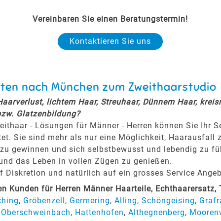
Vereinbaren Sie einen Beratungstermin!
Kontaktieren Sie uns
tetten nach München zum Zweithaarstudio
 Haarverlust, lichtem Haar, Streuhaar, Dünnem Haar, krei
bzw. Glatzenbildung?
eithaar - Lösungen für Männer - Herren können Sie Ihr 
tet. Sie sind mehr als nur eine Möglichkeit, Haarausfall 
zu gewinnen und sich selbstbewusst und lebendig zu fühl
 und das Leben in vollen Zügen zu genießen.
Diskretion und natürlich auf ein grosses Service Angeb
 Kunden für Herren Männer Haarteile, Echthaarersatz,
ching
,
Gröbenzell
,
Germering
,
Alling
,
Schöngeising
,
Grafr
,
Oberschweinbach
,
Hattenhofen
,
Althegnenberg
,
Mooren