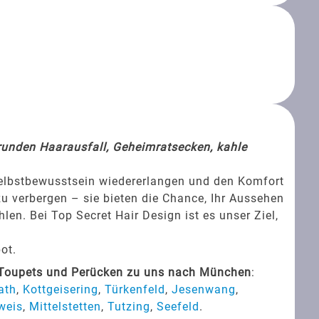
srunden Haarausfall, Geheimratsecken, kahle
Selbstbewusstsein wiedererlangen und den Komfort
zu verbergen – sie bieten die Chance, Ihr Aussehen
en. Bei Top Secret Hair Design ist es unser Ziel,
ot.
 Toupets und Perücken zu uns nach München
:
ath
,
Kottgeisering
,
Türkenfeld
,
Jesenwang
,
weis
,
Mittelstetten
,
Tutzing
,
Seefeld
.