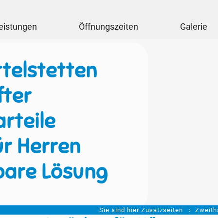
eistungen
Öffnungszeiten
Galerie
telstetten
fter
rteile
ür Herren
bare Lösung
Sie sind hier:
Zusatzseiten
Zweith