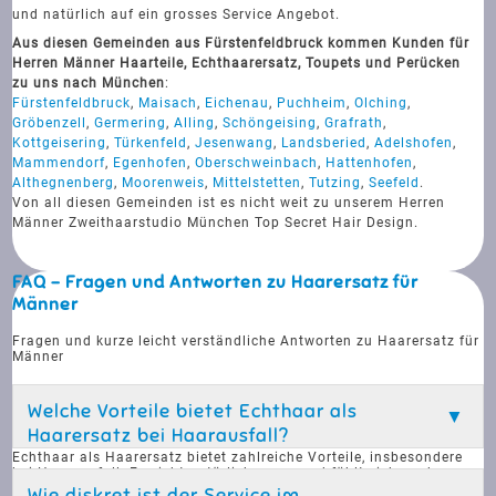
und natürlich auf ein grosses Service Angebot.
Aus diesen Gemeinden aus Fürstenfeldbruck kommen Kunden für
Herren Männer Haarteile, Echthaarersatz, Toupets und Perücken
zu uns nach München
:
Fürstenfeldbruck
,
Maisach
,
Eichenau
,
Puchheim
,
Olching
,
Gröbenzell
,
Germering
,
Alling
,
Schöngeising
,
Grafrath
,
Kottgeisering
,
Türkenfeld
,
Jesenwang
,
Landsberied
,
Adelshofen
,
Mammendorf
,
Egenhofen
,
Oberschweinbach
,
Hattenhofen
,
Althegnenberg
,
Moorenweis
,
Mittelstetten
,
Tutzing
,
Seefeld
.
Von all diesen Gemeinden ist es nicht weit zu unserem Herren
Männer Zweithaarstudio München Top Secret Hair Design.
FAQ - Fragen und Antworten zu Haarersatz für
Männer
Fragen und kurze leicht verständliche Antworten zu Haarersatz für
Männer
Welche Vorteile bietet Echthaar als
Haarersatz bei Haarausfall?
Echthaar als Haarersatz bietet zahlreiche Vorteile, insbesondere
bei Haarausfall. Es sieht natürlicher aus und fühlt sich auch so an,
was es nahezu unmöglich macht, den Unterschied zu erkennen.
Wie diskret ist der Service im