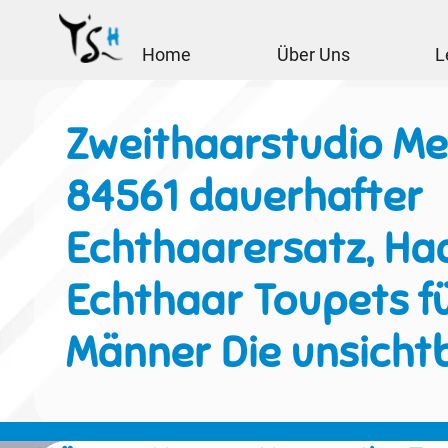
Home
Über Uns
L
Zweithaarstudio Me
84561 dauerhafter
Echthaarersatz, Haa
Echthaar Toupets f
Männer Die unsicht