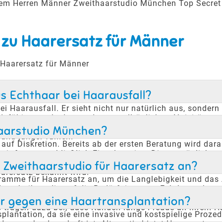
erem Herren Männer Zweithaarstudio München Top Secret
 zu Haarersatz für Männer
 Haarersatz für Männer
us Echthaar bei Haarausfall?
ei Haarausfall. Er sieht nicht nur natürlich aus, sondern
dsfähig, was bedeutet, dass es alltäglichen Aktivitäte
nd und nicht erkennen lassen, dass es sich um Haarersatz
thaarstudio München?
und jünger fühlen.
uf Diskretion. Bereits ab der ersten Beratung wird dara
wir fast ausschließlich Einzeltermine. Dies ermöglicht e
ihrem Besuch erfahren. Unsere Kunden schätzen diese D
Zweithaarstudio für Haarersatz an?
rersatz bekannt wird.
amme für Haarersatz an, um die Langlebigkeit und das A
-techniken, die auf die Bedürfnisse von Echthaar abges
ehält. Zudem bieten wir einen Reparaturservice an, um k
r gegen eine Haartransplantation?
s tragen dazu bei, dass Kunden lange Freude an ihrem H
lantation, da sie eine invasive und kostspielige Prozed