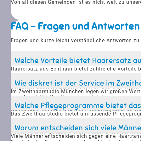
Von all diesen Gemeinden ist es nicht weit zu uns
FAQ - Fragen und Antworten
Fragen und kurze leicht verständliche Antworten zu
Welche Vorteile bietet Haarersatz a
Haarersatz aus Echthaar bietet zahlreiche Vorteile b
stylen. Zudem ist Echthaar langlebig und widerstan
weiterer Vorteil ist, dass Echthaarteile diskret si
Wie diskret ist der Service im Zwei
Selbstbewusstsein zurückgewinnen und sich vitaler 
Im Zweithaarstudio München legen wir großen Wert a
gewahrt bleibt. Um dies zu gewährleisten, vergeben 
Umgebung beraten zu lassen, ohne dass andere von 
Welche Pflegeprogramme bietet das 
Gemeinden kommen und nicht möchten, dass ihr Haa
Das Zweithaarstudio bietet umfassende Pflegeprogr
Programme beinhalten spezielle Pflegeprodukte und 
der Haarersatz seine natürliche Optik und Haptik b
Warum entscheiden sich viele Männe
neues Haarteil gekauft werden muss. Diese Service
Viele Männer entscheiden sich gegen eine Haartransp