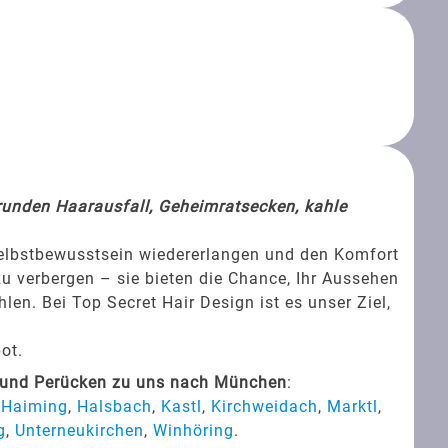
srunden Haarausfall, Geheimratsecken, kahle
Selbstbewusstsein wiedererlangen und den Komfort
zu verbergen – sie bieten die Chance, Ihr Aussehen
en. Bei Top Secret Hair Design ist es unser Ziel,
ot.
s und Perücken zu uns nach München
:
,
Haiming
,
Halsbach
,
Kastl
,
Kirchweidach
,
Marktl
,
g
,
Unterneukirchen
,
Winhöring
.