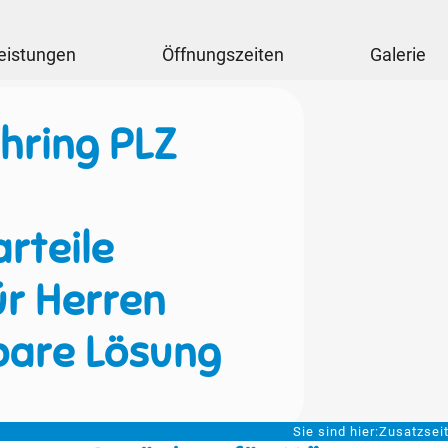
eistungen
Öffnungszeiten
Galerie
hring PLZ
rteile
ür Herren
bare Lösung
Sie sind hier:
Zusatzsei