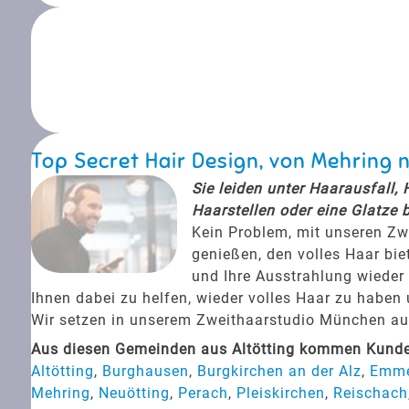
Top Secret Hair Design, von Mehring
Sie leiden unter Haarausfall,
Haarstellen oder eine Glatze 
Kein Problem, mit unseren Zw
genießen, den volles Haar bie
und Ihre Ausstrahlung wieder 
Ihnen dabei zu helfen, wieder volles Haar zu haben
Wir setzen in unserem Zweithaarstudio München auf 
Aus diesen Gemeinden aus Altötting kommen Kunden
Altötting
,
Burghausen
,
Burgkirchen an der Alz
,
Emme
Mehring
,
Neuötting
,
Perach
,
Pleiskirchen
,
Reischach