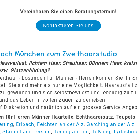
Vereinbaren Sie einen Beratungstermin!
Kontaktieren Sie uns
 nach München zum Zweithaarstudio
 Haarverlust, lichtem Haar, Streuhaar, Dünnem Haar, krei
bzw. Glatzenbildung?
eithaar - Lösungen für Männer - Herren können Sie Ihr 
tet. Sie sind mehr als nur eine Möglichkeit, Haarausfall 
zu gewinnen und sich selbstbewusst und lebendig zu fühl
 und das Leben in vollen Zügen zu genießen.
Diskretion und natürlich auf ein grosses Service Angeb
 für Herren Männer Haarteile, Echthaarersatz, Toupet
rting
,
Erlbach
,
Feichten an der Alz
,
Garching an der Alz
,
Stammham
,
Teising
,
Töging am Inn
,
Tüßling
,
Tyrlachin