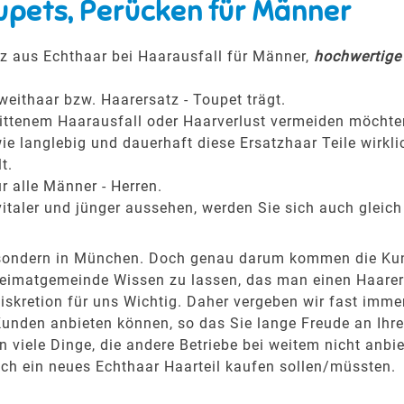
upets, Perücken für Männer
z aus Echthaar bei Haarausfall für Männer,
hochwertige 
weithaar bzw. Haarersatz - Toupet trägt.
hrittenem Haarausfall oder Haarverlust vermeiden möchte
ie langlebig und dauerhaft diese Ersatzhaar Teile wirkli
t.
r alle Männer - Herren.
italer und jünger aussehen, werden Sie sich auch gleich
g, sondern in München. Doch genau darum kommen die K
eimatgemeinde Wissen zu lassen, das man einen Haarersa
kretion für uns Wichtig. Daher vergeben wir fast immer
Kunden anbieten können, so das Sie lange Freude an Ih
viele Dinge, die andere Betriebe bei weitem nicht anbie
ich ein neues Echthaar Haarteil kaufen sollen/müssten.