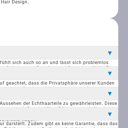
 Hair Design.
 fühlt sich auch so an und lässt sich problemlos
n wie Schwimmen, Duschen und Sport standhält. Ein
 handelt. Dadurch können Männer ihr
uf geachtet, dass die Privatsphäre unserer Kunden
s unseren Kunden, sich in einer vertraulichen
iskretion, insbesondere wenn sie aus kleineren
ussehen der Echthaarteile zu gewährleisten. Diese
timmt sind. Regelmäßige Pflege sorgt dafür, dass
leinere Schäden zu beheben, ohne dass sofort ein
aarersatz haben.
ur darstellt. Zudem gibt es keine Garantie, dass das