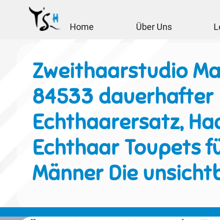
Home
Über Uns
L
Zweithaarstudio Ma
84533 dauerhafter
Echthaarersatz, Haa
Echthaar Toupets f
Männer Die unsicht