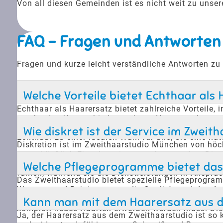
Von all diesen Gemeinden ist es nicht weit zu uns
FAQ - Fragen und Antworten
Fragen und kurze leicht verständliche Antworten zu
Welche Vorteile bietet Echthaar als 
Echthaar als Haarersatz bietet zahlreiche Vorteile,
macht, den Unterschied zu echtem Haar zu erkennen.
entsprechen. Zudem bieten sie eine hohe Widerstan
Wie diskret ist der Service im Zwei
Echthaar zu einer idealen Wahl für alle, die eine n
Diskretion ist im Zweithaarstudio München von höchs
ausschließlich Einzeltermine vergeben werden. Dies 
Studio nicht in der Heimatgemeinde vieler Kunden,
Welche Pflegeprogramme bietet das 
fühlen, während sie die Dienstleistungen in Anspru
Das Zweithaarstudio bietet spezielle Pflegeprogra
Wartung und Reinigung, um die Qualität und das Au
die Lebensdauer der Haarteile zu maximieren. Zudem
Kann man mit dem Haarersatz aus d
komplett neues Haarteil erworben werden muss. Di
Ja, der Haarersatz aus dem Zweithaarstudio ist so ko