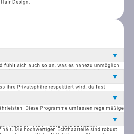
 Hair Design.
und fühlt sich auch so an, was es nahezu unmöglich
stylt werden, um den individuellen Vorlieben zu
en, Duschen und Sport. Diese Eigenschaften machen
 ihre Privatsphäre respektiert wird, da fast
estörte Beratung erhält. Darüber hinaus ist das
agen dazu bei, dass sich Kunden wohl und sicher
ewährleisten. Diese Programme umfassen regelmäßige
uch Anleitungen zur richtigen Pflege zu Hause, um
t, kleinere Schäden zu beheben, ohne dass ein
ge Freude an ihrem Haarersatz zu haben.
r hält. Die hochwertigen Echthaarteile sind robust