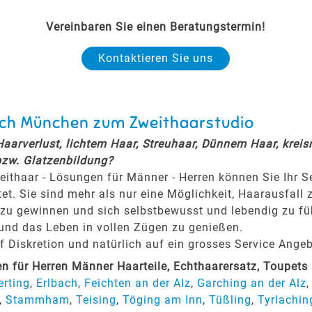
Vereinbaren Sie einen Beratungstermin!
Kontaktieren Sie uns
nach München zum Zweithaarstudio
 Haarverlust, lichtem Haar, Streuhaar, Dünnem Haar, krei
bzw. Glatzenbildung?
eithaar - Lösungen für Männer - Herren können Sie Ihr 
tet. Sie sind mehr als nur eine Möglichkeit, Haarausfall 
zu gewinnen und sich selbstbewusst und lebendig zu fühl
 und das Leben in vollen Zügen zu genießen.
Diskretion und natürlich auf ein grosses Service Angeb
 für Herren Männer Haarteile, Echthaarersatz, Toupet
rting
,
Erlbach
,
Feichten an der Alz
,
Garching an der Alz
,
Stammham
,
Teising
,
Töging am Inn
,
Tüßling
,
Tyrlachin