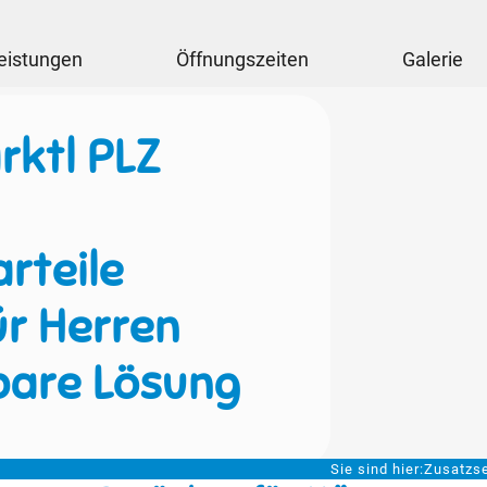
eistungen
Öffnungszeiten
Galerie
rktl PLZ
rteile
ür Herren
bare Lösung
Sie sind hier:
Zusatzse