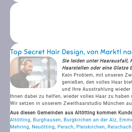
Top Secret Hair Design, von Marktl 
Sie leiden unter Haarausfall,
Haarstellen oder eine Glatze 
Kein Problem, mit unseren Zw
genießen, den volles Haar bie
und Ihre Ausstrahlung wieder 
Ihnen dabei zu helfen, wieder volles Haar zu haben
Wir setzen in unserem Zweithaarstudio München auf 
Aus diesen Gemeinden aus Altötting kommen Kunden
Altötting
,
Burghausen
,
Burgkirchen an der Alz
,
Emme
Mehring
,
Neuötting
,
Perach
,
Pleiskirchen
,
Reischach