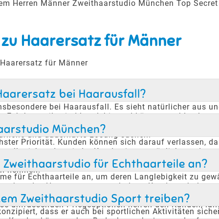
erem Herren Männer Zweithaarstudio München Top Secret
 zu Haarersatz für Männer
 Haarersatz für Männer
Haarersatz bei Haarausfall?
 insbesondere bei Haarausfall. Es sieht natürlicher aus 
 Echthaarteile sind langlebig und können problemlos ge
dsfähigkeit gegen alltägliche Aktivitäten wie Schwimm
thaarstudio München?
atürliche und dauerhafte Lösung suchen.
ter Priorität. Kunden können sich darauf verlassen, dass
stellt sicher, dass jeder Kunde eine persönliche und ung
 was zusätzliche Anonymität bietet. Diese Maßnahmen tr
Zweithaarstudio für Echthaarteile an?
ch nehmen.
mme für Echthaarteile an, um deren Langlebigkeit zu g
ssehen des Haarersatzes zu erhalten. Kunden erhalten a
 wird ein Reparaturservice angeboten, der es ermöglich
em Zweithaarstudio Sport treiben?
ese umfassenden Pflegeoptionen helfen den Kunden, lan
nzipiert, dass er auch bei sportlichen Aktivitäten siche