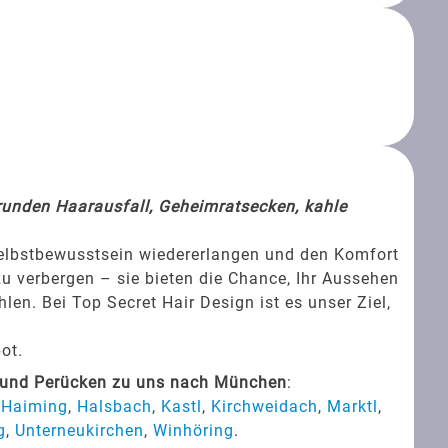
srunden Haarausfall, Geheimratsecken, kahle
Selbstbewusstsein wiedererlangen und den Komfort
zu verbergen – sie bieten die Chance, Ihr Aussehen
en. Bei Top Secret Hair Design ist es unser Ziel,
ot.
s und Perücken zu uns nach München
:
,
Haiming
,
Halsbach
,
Kastl
,
Kirchweidach
,
Marktl
,
g
,
Unterneukirchen
,
Winhöring
.