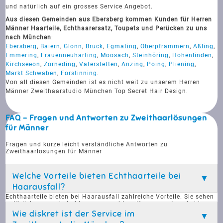
und natürlich auf ein grosses Service Angebot.
Aus diesen Gemeinden aus Ebersberg kommen Kunden für Herren
Männer Haarteile, Echthaarersatz, Toupets und Perücken zu uns
nach München
:
Ebersberg
,
Baiern
,
Glonn
,
Bruck
,
Egmating
,
Oberpframmern
,
Aßling
,
Emmering
,
Frauenneuharting
,
Moosach
,
Steinhöring
,
Hohenlinden
,
Kirchseeon
,
Zorneding
,
Vaterstetten
,
Anzing
,
Poing
,
Pliening
,
Markt Schwaben
,
Forstinning
.
Von all diesen Gemeinden ist es nicht weit zu unserem Herren
Männer Zweithaarstudio München Top Secret Hair Design.
FAQ - Fragen und Antworten zu Zweithaarlösungen
für Männer
Fragen und kurze leicht verständliche Antworten zu
Zweithaarlösungen für Männer
Welche Vorteile bieten Echthaarteile bei
Haarausfall?
Echthaarteile bieten bei Haarausfall zahlreiche Vorteile. Sie sehen
natürlich aus und sind kaum von echtem Haar zu unterscheiden.
Diese Haarteile sind langlebig und können problemlos beim
Wie diskret ist der Service im
Schwimmen, Duschen oder Sport getragen werden. Sie bieten eine